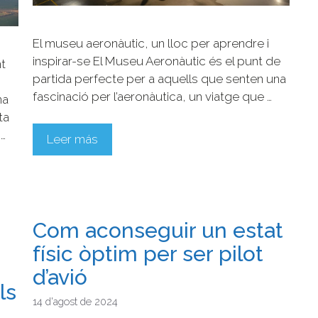
El museu aeronàutic, un lloc per aprendre i
inspirar-se El Museu Aeronàutic és el punt de
t
partida perfecte per a aquells que senten una
fascinació per l’aeronàutica, un viatge que …
na
ta
…
Leer más
Com aconseguir un estat
físic òptim per ser pilot
d’avió
ls
14 d'agost de 2024