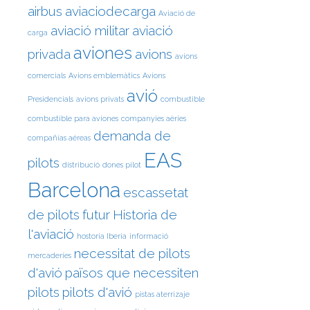
airbus
aviaciodecarga
Aviació de
aviació militar
aviació
carga
aviones
privada
avions
avions
comercials
Avions emblemàtics
Avions
avió
Presidencials
avions privats
combustible
combustible para aviones
companyies aèries
demanda de
compañías aéreas
EAS
pilots
distribució
dones pilot
Barcelona
escassetat
de pilots
futur
Historia de
l'aviació
hostoria Iberia
informació
necessitat de pilots
mercaderies
d'avió
països que necessiten
pilots
pilots d'avió
pistas aterrizaje