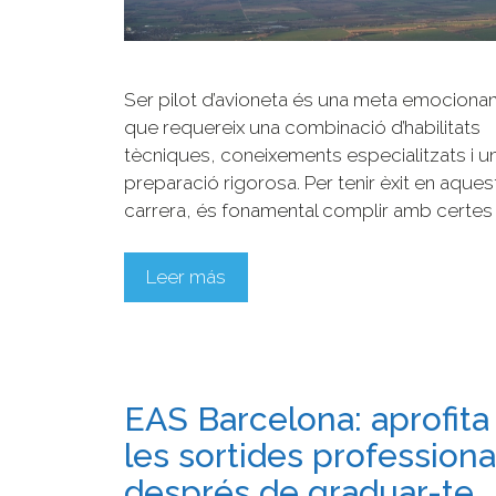
Ser pilot d’avioneta és una meta emocionan
que requereix una combinació d’habilitats
tècniques, coneixements especialitzats i u
preparació rigorosa. Per tenir èxit en aques
carrera, és fonamental complir amb certes 
Leer más
EAS Barcelona: aprofita
les sortides professiona
després de graduar-te