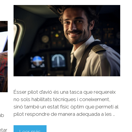
Ésser pilot d’avió és una tasca que requereix
no sols habilitats tècniques i coneixement,
sinó també un estat físic òptim que permeti al
n
pilot respondre de manera adequada a les …
mb
ntar
Leer más