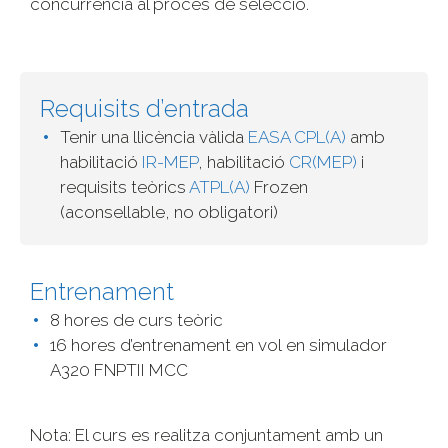
concurrència al procés de selecció.
Requisits d’entrada
Tenir una llicència vàlida
EASA CPL(A)
amb
habilitació
IR-MEP
, habilitació
CR(MEP)
i
requisits teòrics
ATPL(A)
Frozen
(aconsellable, no obligatori)
Entrenament
8 hores de curs teòric
16 hores d’entrenament en vol en simulador
A320 FNPTII MCC
Nota: El curs es realitza conjuntament amb un