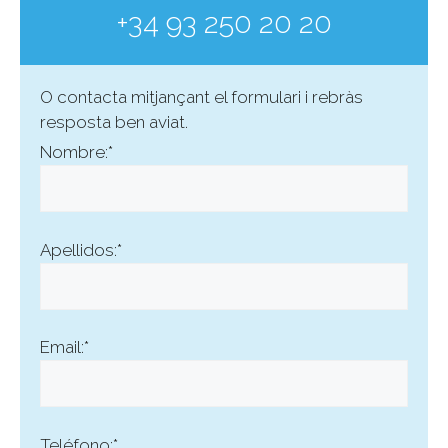
+34 93 250 20 20
O contacta mitjançant el formulari i rebràs
resposta ben aviat.
Nombre:*
Apellidos:*
Email:*
Teléfono:*