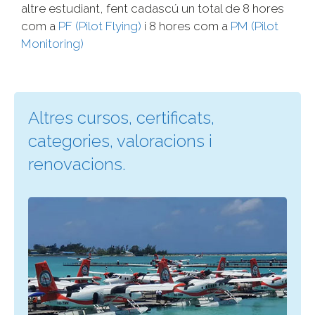
altre estudiant, fent cadascú un total de 8 hores
com a
PF (Pilot Flying)
i 8 hores com a
PM (Pilot
Monitoring)
Altres cursos, certificats,
categories, valoracions i
renovacions.