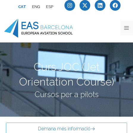
CAT
ENG
ESP
Curs JOC (Jet
Orientation Course)
Cursos per a pilots
Demana més informació