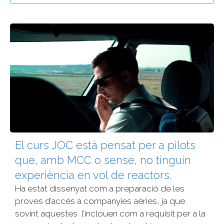
El curs JOC està pensat per a pilots
que, amb MCC o sense, no tinguin
experiència en vol de reactors.
Ha estat dissenyat com a preparació de les
proves d’accés a companyies aèries, ja que
sovint aquestes l’inclouen com a requisit per a la