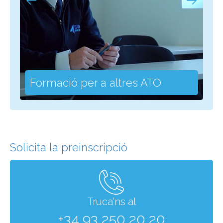
Formació per a altres ATO
Solicita la preinscripció
Truca'ns al
+34 93 250 20 20