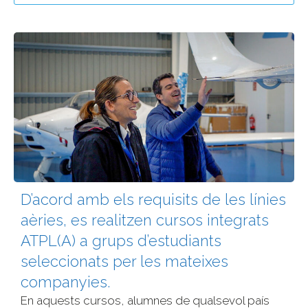
D’acord amb els requisits de les línies
aèries, es realitzen cursos integrats
ATPL(A) a grups d’estudiants
seleccionats per les mateixes
companyies.
En aquests cursos, alumnes de qualsevol país