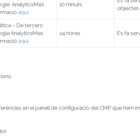
Es fa serv
gle AnalyticsMés
10 minuts
objectes 
ormació
aquí
lítica – De tercers:
gle AnalyticsMes
24 hores
Es fa serv
ormació
aquí
ions:
ferències en el panell de configuració del CMP que hem ins
dor: