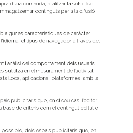
a d’una comanda, realitzar la sol·licitud
 emmagatzemar continguts per a la difusió
mb algunes característiques de caràcter
 l’idioma, el tipus de navegador a través del
 i anàlisi del comportament dels usuaris
s’utilitza en el mesurament de l’activitat
sts llocs, aplicacions i plataformes, amb la
is publicitaris que, en el seu cas, l’editor
la base de criteris com el contingut editat o
ossible, dels espais publicitaris que, en