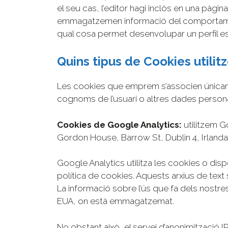
el seu cas, l’editor hagi inclòs en una pàgin
emmagatzemen informació del comportament
qual cosa permet desenvolupar un perfil esp
Quins tipus de Cookies utili
Les cookies que emprem s’associen únicame
cognoms de l’usuari o altres dades persona
Cookies de Google Analytics:
utilitzem G
Gordon House, Barrow St, Dublin 4, Irlanda;
Google Analytics utilitza les cookies o di
política de cookies. Aquests arxius de text
La informació sobre l’ús que fa dels nostr
EUA, on està emmagatzemat.
No obstant això, el servei d’anonimització I