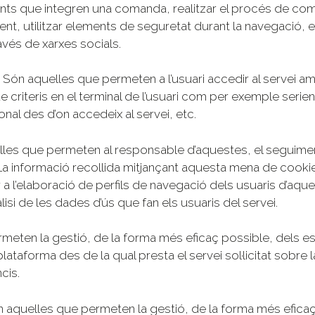
ents que integren una comanda, realitzar el procés de compr
ment, utilitzar elements de seguretat durant la navegació,
avés de xarxes socials.
 Són aquelles que permeten a l’usuari accedir al servei a
e criteris en el terminal de l’usuari com per exemple serien
onal des d’on accedeix al servei, etc.
les que permeten al responsable d’aquestes, el seguiment
a informació recollida mitjançant aquesta mena de cookies 
 a l’elaboració de perfils de navegació dels usuaris d’aque
nàlisi de les dades d’ús que fan els usuaris del servei.
eten la gestió, de la forma més eficaç possible, dels espa
lataforma des de la qual presta el servei sol·licitat sobre 
cis.
aquelles que permeten la gestió, de la forma més eficaç p