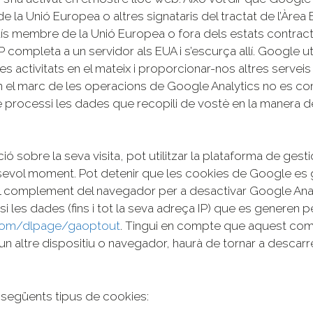
 de la Unió Europea o altres signataris del tractat de l’
aís membre de la Unió Europea o fora dels estats contract
completa a un servidor als EUA i s’escurça allí. Google uti
es activitats en el mateix i proporcionar-nos altres serveis 
n el marc de les operacions de Google Analytics no es c
 processi les dades que recopili de vostè en la manera de
ió sobre la seva visita, pot utilitzar la plataforma de ges
evol moment. Pot detenir que les cookies de Google es gu
 complement del navegador per a desactivar Google Analy
si les dades (fins i tot la seva adreça IP) que es generen p
.com/dlpage/gaoptout
. Tingui en compte que aquest comp
a un altre dispositiu o navegador, haurà de tornar a desca
 següents tipus de cookies: