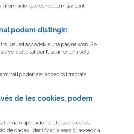
a informació que es reculli mitjançant
nal podem distingir:
e l’usuari accedeix a una pàgina web. Se
ei sol·licitat per l’usuari en una sola
minal i poden ser accedits i tractats
través de les cookies, podem
orma o aplicació i la utilització de les
ió de dades, identificar la sessió, accedir a