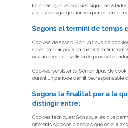
En el cas que les cookies siguin instal·lade
aquestes sigui gestionada per un tercer, 
Segons el termini de temps q
Cookies de sessió: Són un tipus de cookie
solen emprar per a emmagatzemar informació 
ocasió (per ex. una llista de productes adqui
Cookies persistents: Són un tipus de cooki
durant un període definit pel responsable d
Segons la finalitat per a la 
distingir entre:
Cookies tècniques: Són aquelles que permete
diferents opcions o serveis que en ella exis