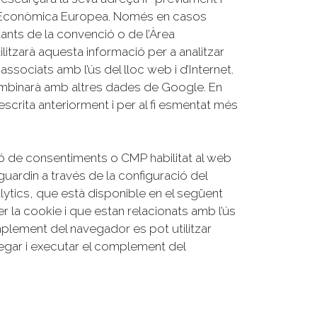
Àrea Econòmica Europea. Només en casos
ants de la convenció o de l’Àrea
litzarà aquesta informació per a analitzar
associats amb l’ús del lloc web i d’Internet.
ombinarà amb altres dades de Google. En
scrita anteriorment i per al fi esmentat més
tió de consentiments o CMP habilitat al web
ardin a través de la configuració del
tics, que està disponible en el següent
er la cookie i que estan relacionats amb l’ús
lement del navegador es pot utilitzar
rregar i executar el complement del