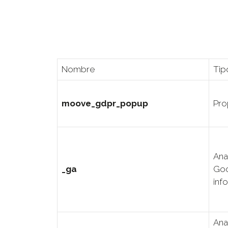
Nombre
Tip
moove_gdpr_popup
Pro
Ana
_ga
Goo
inf
Ana