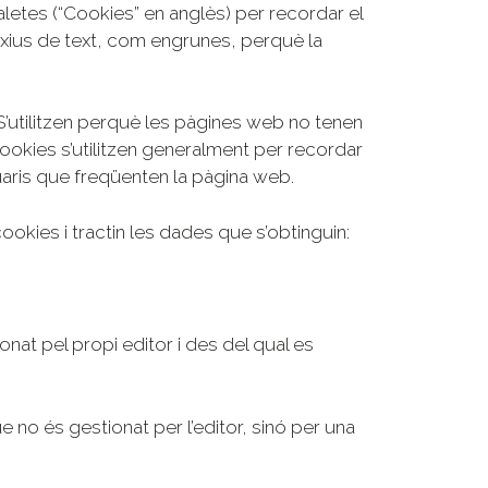
tes (“Cookies” en anglès) per recordar el
rxius de text, com engrunes, perquè la
S’utilitzen perquè les pàgines web no tenen
ookies s’utilitzen generalment per recordar
suaris que freqüenten la pàgina web.
ookies i tractin les dades que s’obtinguin:
onat pel propi editor i des del qual es
e no és gestionat per l’editor, sinó per una