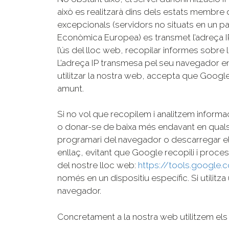
això es realitzarà dins dels estats membre
excepcionals (servidors no situats en un p
Econòmica Europea) es transmet l’adreça IP 
l’ús del lloc web, recopilar informes sobre l
L’adreça IP transmesa pel seu navegador e
utilitzar la nostra web, accepta que Google
amunt.
Si no vol que recopilem i analitzem informac
o donar-se de baixa més endavant en quals
programari del navegador o descarregar el
enllaç, evitant que Google recopili i proces
del nostre lloc web:
https://tools.google
només en un dispositiu específic. Si utilitz
navegador.
Concretament a la nostra web utilitzem els