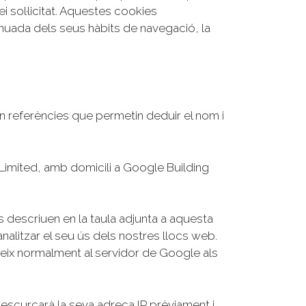
i sol·licitat. Aquestes cookies
uada dels seus hàbits de navegació, la
 referències que permetin deduir el nom i
 Limited, amb domicili a Google Building
 descriuen en la taula adjunta a aquesta
nalitzar el seu ús dels nostres llocs web.
reix normalment al servidor de Google als
e escurçarà la seva adreça IP prèviament i