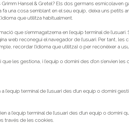
Grimm Hansel & Gretel? Els dos germans esmicolaven gale
 fa una cosa semblant en el seu equip, deixa uns petits a
idioma que utilitza habitualment.
rmació que s’emmagatzema en l’equip terminal de l’usuari. 
a web reconegui el navegador de l’usuari. Per tant, les c
emple, recordar l’idioma que utilitza) o per reconèixer a u
que les gestiona, i l’equip o domini des d’on s’envien les c
 l’equip terminal de l’usuari des d’un equip o domini gesti
n a l’equip terminal de l’usuari des d’un equip o domini qu
es través de les cookies.