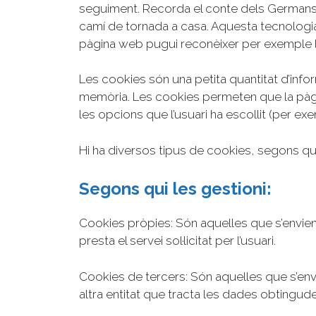
seguiment. Recorda el conte dels Germans 
camí de tornada a casa. Aquesta tecnologia
pàgina web pugui reconèixer per exemple l’
Les cookies són una petita quantitat d’info
memòria. Les cookies permeten que la pàgin
les opcions que l’usuari ha escollit (per ex
Hi ha diversos tipus de cookies, segons qui 
Segons qui les gestioni:
Cookies pròpies: Són aquelles que s’envien a
presta el servei sol·licitat per l’usuari.
Cookies de tercers: Són aquelles que s’envie
altra entitat que tracta les dades obtingud