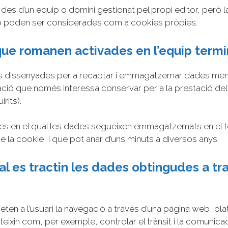
s des d’un equip o domini gestionat pel propi editor, però l
no poden ser considerades com a cookies pròpies.
ue romanen activades en l’equip termi
s dissenyades per a recaptar i emmagatzemar dades mentr
que només interessa conservar per a la prestació del serv
rits).
es en el qual les dades segueixen emmagatzemats en el ter
e la cookie, i que pot anar d’uns minuts a diversos anys.
qual es tractin les dades obtingudes a 
n a l’usuari la navegació a través d’una pàgina web, plataf
teixin com, per exemple, controlar el trànsit i la comunicac