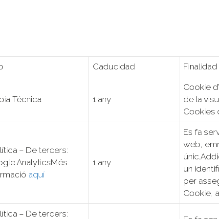
o
Caducidad
Finalidad
Cookie d’
pia Técnica
1 any
de la visu
Cookies 
Es fa serv
web, emm
lítica – De tercers:
únic.Add
gle AnalyticsMés
1 any
un identi
ormació
aquí
per assegu
Cookie, a
lítica – De tercers: