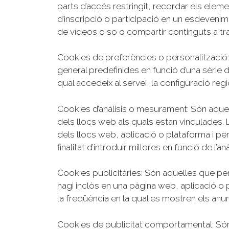
parts d’accés restringit, recordar els elem
d’inscripció o participació en un esdeveni
de vídeos o so o compartir continguts a tr
Cookies de preferències o personalització:
general predefinides en funció d’una sèrie d
qual accedeix al servei, la configuració regi
Cookies d’anàlisis o mesurament: Són aquel
dels llocs web als quals estan vinculades. L
dels llocs web, aplicació o plataforma i per
finalitat d’introduir millores en funció de l’a
Cookies publicitàries: Són aquelles que perm
hagi inclòs en una pàgina web, aplicació o p
la freqüència en la qual es mostren els anun
Cookies de publicitat comportamental: Són 