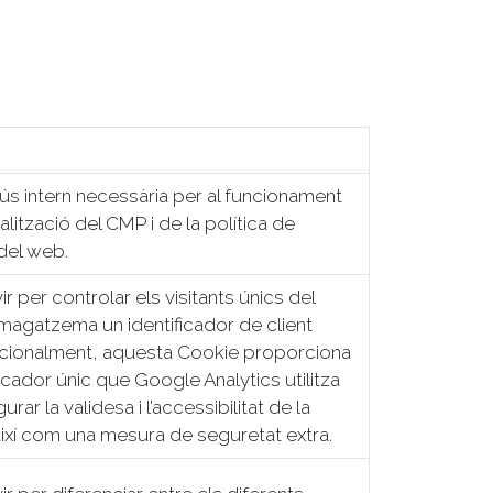
ús intern necessària per al funcionament
alització del CMP i de la política de
del web.
ir per controlar els visitants únics del
agatzema un identificador de client
icionalment, aquesta Cookie proporciona
ficador únic que Google Analytics utilitza
rar la validesa i l’accessibilitat de la
ixí com una mesura de seguretat extra.