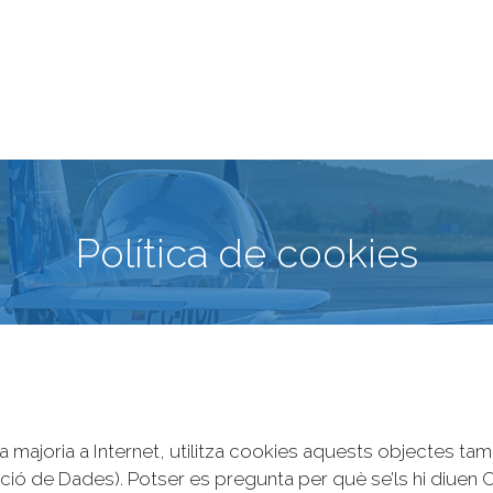
Política de cookies
 majoria a Internet, utilitza cookies aquests objectes t
ó de Dades). Potser es pregunta per què se’ls hi diuen 