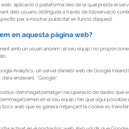
a web, aplicació o plataforma des de la qual presta el serve
 dels usuaris obtinguda a través de l’observació contin
ecífic per a mostrar publicitat en funció d’aquest.
tzem en aquesta pàgina web?
nt amb un usuari anònim i el seu equip i no proporcionen
ls.
oogle Analytics, un servei d’anàlisi web de Google Ireland
 d’ara endavant, “Google”.
spositius d’emmagatzematge i recuperació de dades que es
 s’emmagatzemen en el seu equip i fan que sigui possible a
es llocs web que es genera mitjançant la cookie es transfe
P s’ha activat en el nostre lloc web. Això vol dir que Googl