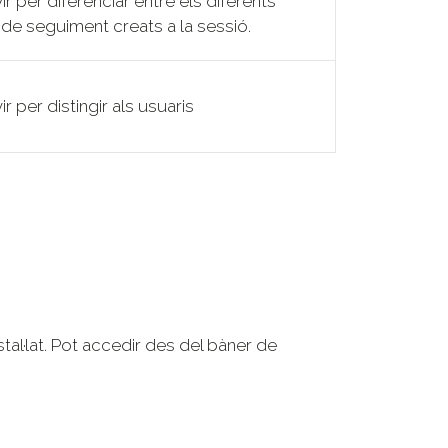
ir per diferenciar entre els diferents
de seguiment creats a la sessió.
ir per distingir als usuaris
tal·lat. Pot accedir des del bàner de