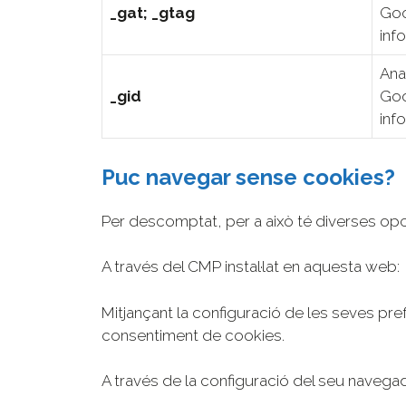
_gat; _gtag
Goo
inf
Ana
_gid
Goo
inf
Puc navegar sense cookies?
Per descomptat, per a això té diverses opc
A través del CMP instal·lat en aquesta web:
Mitjançant la configuració de les seves pre
consentiment de cookies.
A través de la configuració del seu navega