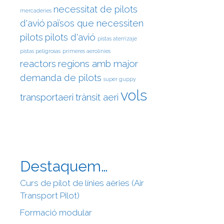
necessitat de pilots
mercaderies
d'avió
països que necessiten
pilots
pilots d'avió
pistas aterrizaje
pistas peligrosas
primeres aerolínies
reactors
regions amb major
demanda de pilots
super guppy
vols
transportaeri
trànsit aeri
Destaquem…
Curs de pilot de línies aèries (Air
Transport Pilot)
Formació modular