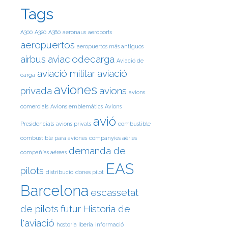
Tags
A300
A320
A380
aeronaus
aeroports
aeropuertos
aeropuertos más antiguos
airbus
aviaciodecarga
Aviació de
aviació militar
aviació
carga
aviones
privada
avions
avions
comercials
Avions emblemàtics
Avions
avió
Presidencials
avions privats
combustible
combustible para aviones
companyies aèries
demanda de
compañías aéreas
EAS
pilots
distribució
dones pilot
Barcelona
escassetat
de pilots
futur
Historia de
l'aviació
hostoria Iberia
informació