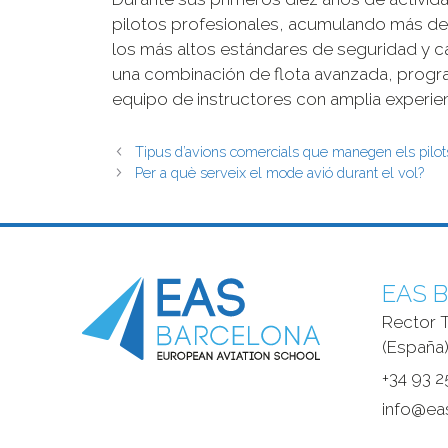
pilotos profesionales, acumulando más de
los más altos estándares de seguridad y ca
una combinación de flota avanzada, progra
equipo de instructores con amplia experien
Tipus d’avions comercials que manegen els pilot
Per a què serveix el mode avió durant el vol?
EAS B
Rector T
(España)
+34 93 2
info@ea