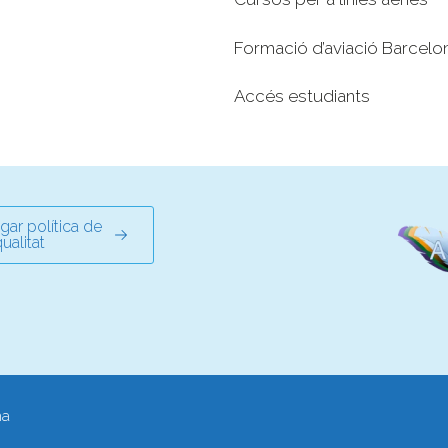
Formació d’aviació Barcelo
Accés estudiants
gar política de
ualitat
na