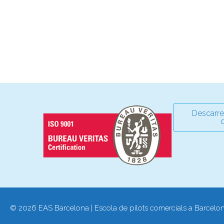
Descarre
q
© 2026 EAS Barcelona | Escola de pilots comercials a Barcelo