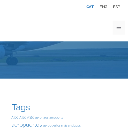
CAT
ENG
ESP
Tags
A300
A320
A380
aeronaus
aeroports
aeropuertos
aeropuertos más antiguos