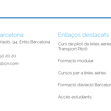
arcelona
Enllaços destacats
riadó, 94, Entlo Barcelona
Curs de pilot de línies aèries
‎
Transport Pilot)
50 20 20
Formació modular
sbcn.com
Cursos per a línies aèries
Formació d’aviació Barcelo
Accés estudiants