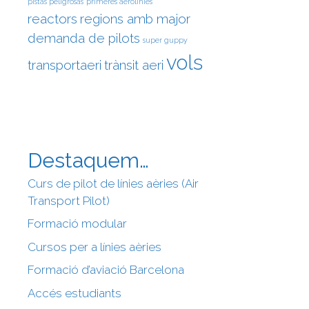
pistas peligrosas
primeres aerolínies
reactors
regions amb major
demanda de pilots
super guppy
vols
transportaeri
trànsit aeri
Destaquem…
Curs de pilot de línies aèries (Air
Transport Pilot)
Formació modular
Cursos per a línies aèries
Formació d’aviació Barcelona
Accés estudiants