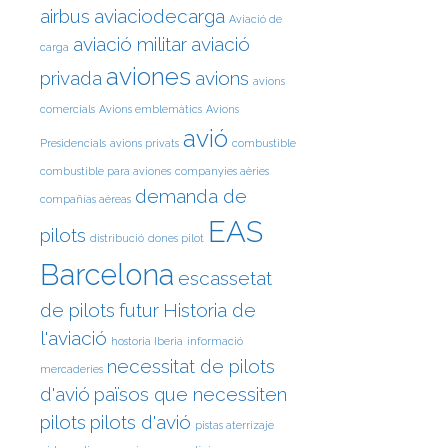
airbus
aviaciodecarga
Aviació de
aviació militar
aviació
carga
aviones
privada
avions
avions
comercials
Avions emblemàtics
Avions
avió
Presidencials
avions privats
combustible
combustible para aviones
companyies aèries
demanda de
compañías aéreas
EAS
pilots
distribució
dones pilot
Barcelona
escassetat
de pilots
futur
Historia de
l'aviació
hostoria Iberia
informació
necessitat de pilots
mercaderies
d'avió
països que necessiten
pilots
pilots d'avió
pistas aterrizaje