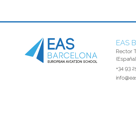
EAS B
Rector T
(España)
+34 93 2
info@ea