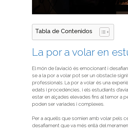
Tabla de Contenidos
La por a volar en est
El món de l’aviació és emocionant i desafian
se a la por a volar pot ser un obstacle signi
professionals. La por a volar és una exper
edats i procedències, i els estudiants d’avi
estar en alçades elevades fins al temor a p
poden ser variades i complexes.
Per a aquells que somien amb volar pels cel
desafiament que va més enllà del merament 