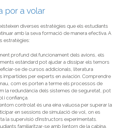
a por a volar
xisteixen diverses estratègies que els estudiants
ntinuar amb la seva formació de manera efectiva. A
 estratègies:
niment profund del funcionament dels avions, els
iments estàndard pot ajudar a dissipar els temors
eficiar-se de cursos addicionals, literatura
ves impartides per experts en aviación. Comprendre
onau, com es porten a terme els processos de
com la redundància dels sistemes de seguretat, pot
 i confiança.
 entorn controlat és una eina valuosa per superar la
ticipar en sessions de simulació de vol, on es
ta la supervisió d’instructors experimentats.
iants familiaritzar-se amb l’entorn de la cabina,