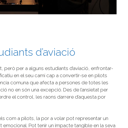
udiants d’aviació
t, però per a alguns estudiants d’aviació, enfrontar-
ficatiu en el seu camí cap a convertir-se en pilots
iència comuna que afecta a persones de totes les
ació no en són una excepció. Des de l’ansietat per
erdre el control, les raons darrere d’aquesta por
s com a pilots, la por a volar pot representar un
emocional. Pot tenir un impacte tangible en la seva