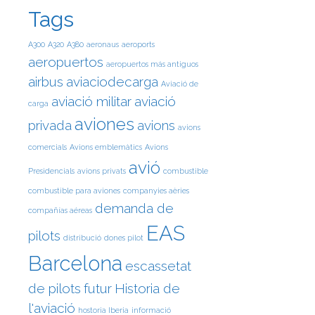
Tags
A300
A320
A380
aeronaus
aeroports
aeropuertos
aeropuertos más antiguos
airbus
aviaciodecarga
Aviació de
aviació militar
aviació
carga
aviones
privada
avions
avions
comercials
Avions emblemàtics
Avions
avió
Presidencials
avions privats
combustible
combustible para aviones
companyies aèries
demanda de
compañías aéreas
EAS
pilots
distribució
dones pilot
Barcelona
escassetat
de pilots
futur
Historia de
l'aviació
hostoria Iberia
informació