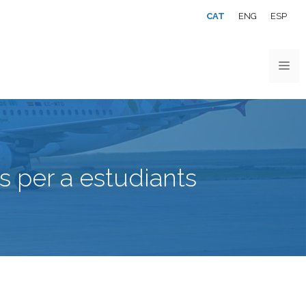
CAT
ENG
ESP
es per a estudiants