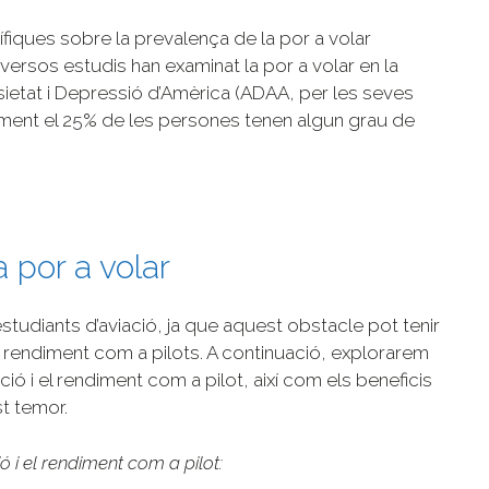
ífiques sobre la prevalença de la por a volar
versos estudis han examinat la por a volar en la
sietat i Depressió d’Amèrica (ADAA, per les seves
ament el 25% de les persones tenen algun grau de
 por a volar
estudiants d’aviació, ja que aquest obstacle pot tenir
 i rendiment com a pilots. A continuació, explorarem
ió i el rendiment com a pilot, així com els beneficis
t temor.
 i el rendiment com a pilot: