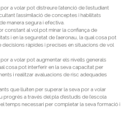
a por a volar pot distreure l’atenció de l’estudiant
ultant l’assimilació de conceptes i habilitats
de manera segura i efectiva.
or constant al vol pot minar la confiança de
itats i en la seguretat de l’aeronau, la qual cosa pot
 decisions ràpides i precises en situacions de vol
a por a volar pot augmentar els nivells generals
qual cosa pot interferir en la seva capacitat per
nts i realitzar avaluacions de risc adequades
iants que lluiten per superar la seva por a volar
 progrés a través del pla d’estudis de l’escola
r el temps necessari per completar la seva formació i