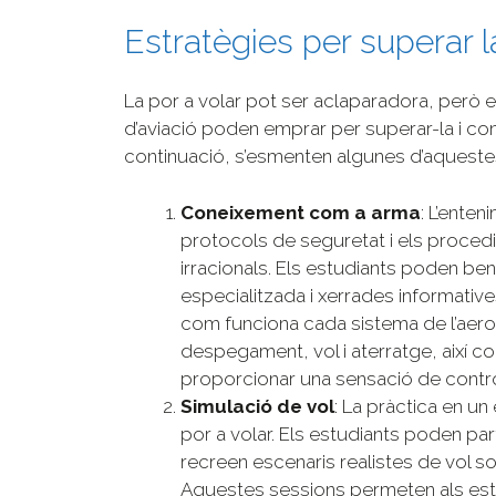
Estratègies per superar l
La por a volar pot ser aclaparadora, però e
d’aviació poden emprar per superar-la i co
continuació, s’esmenten algunes d’aquestes
Coneixement com a arma
: L’ente
protocols de seguretat i els proced
irracionals. Els estudiants poden ben
especialitzada i xerrades informati
com funciona cada sistema de l’aer
despegament, vol i aterratge, així 
proporcionar una sensació de control
Simulació de vol
: La pràctica en un
por a volar. Els estudiants poden par
recreen escenaris realistes de vol so
Aquestes sessions permeten als estud