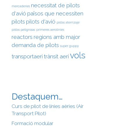
necessitat de pilots
mercaderies
d'avió
països que necessiten
pilots
pilots d'avió
pistas aterrizaje
pistas peligrosas
primeres aerolínies
reactors
regions amb major
demanda de pilots
super guppy
vols
transportaeri
trànsit aeri
Destaquem…
Curs de pilot de línies aèries (Air
Transport Pilot)
Formació modular