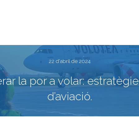
22 d'abril de 2024
ar la por a volar: estratègi
d’aviació.