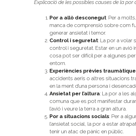
Explicació de les possibles causes de la por a
Por a allò desconegut
: Per a molt
manca de comprensió sobre com func
generar ansietat i temor.
Control i seguretat
: La por a vola
control i seguretat. Estar en un avió im
cosa pot ser difícil per a algunes per
entorn.
Experiències prèvies traumàtique
accidents aeris o altres situacions
en la ment d’una persona i desencaden
Ansietat per l’altura
: La por a les
comuna que es pot manifestar durant 
l’avió i veure la terra a gran altura.
Por a situacions socials
: Per a alg
l’ansietat social, la por a estar atr
tenir un atac de pànic en públic.