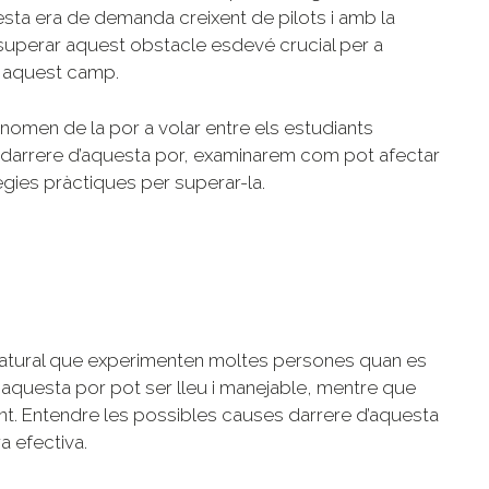
uesta era de demanda creixent de pilots i amb la
, superar aquest obstacle esdevé crucial per a
n aquest camp.
enomen de la por a volar entre els estudiants
s darrere d’aquesta por, examinarem com pot afectar
tègies pràctiques per superar-la.
natural que experimenten moltes persones quan es
, aquesta por pot ser lleu i manejable, mentre que
zant. Entendre les possibles causes darrere d’aquesta
 efectiva.