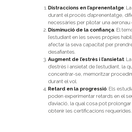
Distraccions en l’aprenentatge
: L
durant el procés d’aprenentatge, dific
necessàries per pilotar una aeronau 
Disminució de la confiança
: El tem
l’estudiant en les seves pròpies habil
afectar la seva capacitat per prendre
desafiantes.
Augment de l’estrès i l’ansietat
: L
d’estrès i ansietat de l’estudiant, la 
concentrar-se, memoritzar procedime
durant el vol.
Retard en la progressió
: Els estud
poden experimentar retards en el seu
d’aviació, la qual cosa pot prolonga
obtenir les certificacions requerides.