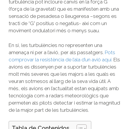
turbulència pot incloure canvis en la força G
(força de la gravetat) que es manifesten amb una
sensació de pesadesa o lleugeresa –segons es
tracti de “G” positius o negatius- així com un
moviment ondulatori més o menys suau.
En si, les turbulències no representen una
amenaça ni per a l’avió, per als passatgers.
Pots
comprovar la resistència de l’ala d’un avió aquí.
Els
avions es dissenyen per a suportar turbulències
molt més severes que les majors a les quals es
veuran sotmesos al llarg de la seva vida útil. A
més, els avions en l’actualitat estan equipats amb
tecnologia com a radars meteorològics que
permeten als pilots detectar i estimar la magnitud
de la major part de les turbulències.
Tabla de Contenidos