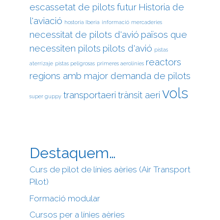
escassetat de pilots
futur
Historia de
l'aviació
hostoria Iberia
informació
mercaderies
necessitat de pilots d'avió
països que
necessiten pilots
pilots d'avió
pistas
reactors
aterrizaje
pistas peligrosas
primeres aerolínies
regions amb major demanda de pilots
vols
transportaeri
trànsit aeri
super guppy
Destaquem…
Curs de pilot de línies aèries (Air Transport
Pilot)
Formació modular
Cursos per a línies aèries