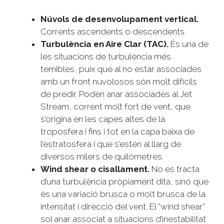
Núvols de desenvolupament vertical.
Corrents ascendents o descendents.
Turbulència en Aire Clar (TAC).
És una de
les situacions de turbulència més
temibles, puix que al no estar associades
amb un front nuvolosos són molt difícils
de predir. Poden anar associades al Jet
Stream, corrent molt fort de vent, que
s’origina en les capes altes de la
troposfera i fins i tot en la capa baixa de
l’estratosfera i que s’estén al llarg de
diversos milers de quilòmetres.
Wind shear o cisallament.
No es tracta
d’una turbulència pròpiament dita, sinó que
és una variació brusca o molt brusca de la
intensitat i direcció del vent. El “wind shear”
sol anar associat a situacions d’inestabilitat