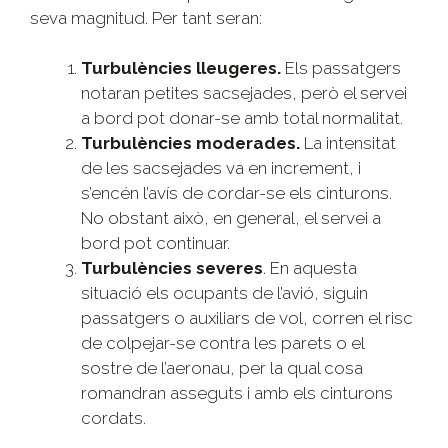
seva magnitud. Per tant seran:
Turbulències lleugeres.
Els passatgers
notaran petites sacsejades, però el servei
a bord pot donar-se amb total normalitat.
Turbulències moderades.
La intensitat
de les sacsejades va en increment, i
s’encén l’avís de cordar-se els cinturons.
No obstant això, en general, el servei a
bord pot continuar.
Turbulències severes
. En aquesta
situació els ocupants de l’avió, siguin
passatgers o auxiliars de vol, corren el risc
de colpejar-se contra les parets o el
sostre de l’aeronau, per la qual cosa
romandran asseguts i amb els cinturons
cordats.