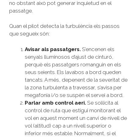
no obstant això pot generar inquietud en el
passatge.
Quan el pilot detecta la turbulència els passos
que segueix són:
Avisar als passatgers.
S’encenen els
senyals lluminosos d’ajust de cinturó,
perquè els passatgers romanguin en els
seus seients. Els lavabos a bord queden
tancats. A més, depenent de la severitat de
la zona turbulenta a travessar, s’avisa per
megafonia i/o se suspèn el servei a bord.
Parlar amb control aeri.
Se sol·licita al
control de ruta que estigui monitorant el
vol en aquest moment un canvi de nivell de
vol (altitud) cap a un nivell superior o
inferior més estable. Normalment, si el