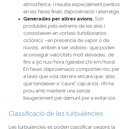
atmosfèrica, i resulta especialment perillós
en les fases finals d’aproximació i aterratge.
Generades per altres avions.
Són
produïdes pels extrems de les ales i
consisteixen en vòrtexs turbillonarios
ciclònics –en presència de vapor o de
núvols, arriben a ser visibles- que poden
aconseguir velocitats molt elevades, de
fins a 90 nus/hora (gairebé 170 km/hora).
En fases d’aproximació comporten risc per
a l’avió que vola darrere encara que, atès
que tendeixen a “caure” cap al sòl, n’hi ha
prou amb mantenir una senda
lleugerament per damunt per a evitar-los.
Classificació de les turbulències
Les turbulències es poden classificar segons la