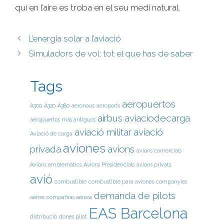
qui en l’aire es troba en el seu medi natural.
L’energia solar a l’aviació
Simuladors de vol: tot el que has de saber
Tags
aeropuertos
A300
A320
A380
aeronaus
aeroports
airbus
aviaciodecarga
aeropuertos más antiguos
aviació militar
aviació
Aviació de carga
aviones
privada
avions
avions comercials
Avions emblemàtics
Avions Presidencials
avions privats
avió
combustible
combustible para aviones
companyies
demanda de pilots
aèries
compañías aéreas
EAS Barcelona
distribució
dones pilot