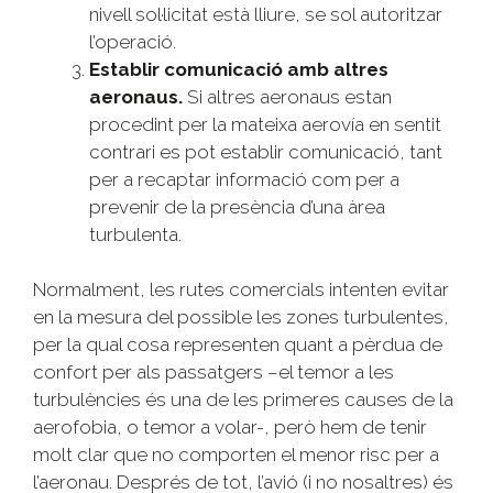
nivell sol·licitat està lliure, se sol autoritzar
l’operació.
Establir comunicació amb altres
aeronaus.
Si altres aeronaus estan
procedint per la mateixa aerovía en sentit
contrari es pot establir comunicació, tant
per a recaptar informació com per a
prevenir de la presència d’una àrea
turbulenta.
Normalment, les rutes comercials intenten evitar
en la mesura del possible les zones turbulentes,
per la qual cosa representen quant a pèrdua de
confort per als passatgers –el temor a les
turbulències és una de les primeres causes de la
aerofobia, o temor a volar-, però hem de tenir
molt clar que no comporten el menor risc per a
l’aeronau. Després de tot, l’avió (i no nosaltres) és