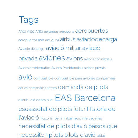
Tags
aeropuertos
A300
A320
A380
aeronaus
aeroports
airbus
aviaciodecarga
aeropuertos más antiguos
aviació militar
aviació
Aviació de carga
aviones
privada
avions
avions comercials
Avions emblemàtics
Avions Presidencials
avions privats
avió
combustible
combustible para aviones
companyies
demanda de pilots
aèries
compañías aéreas
EAS Barcelona
distribució
dones pilot
escassetat de pilots
futur
Historia de
l'aviació
hostoria Iberia
informació
mercaderies
necessitat de pilots d'avió
països que
necessiten pilots
pilots d'avió
pistas