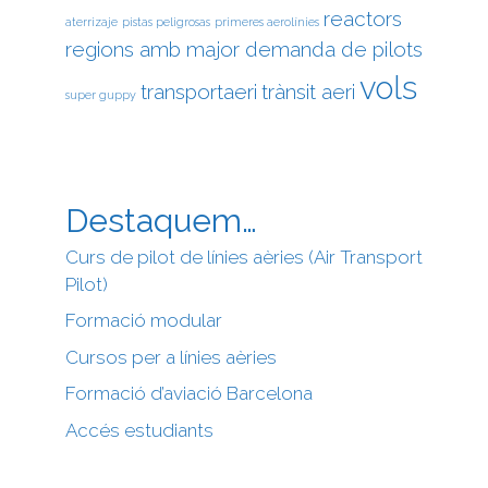
reactors
aterrizaje
pistas peligrosas
primeres aerolínies
regions amb major demanda de pilots
vols
transportaeri
trànsit aeri
super guppy
Destaquem…
Curs de pilot de línies aèries (Air Transport
Pilot)
Formació modular
Cursos per a línies aèries
Formació d’aviació Barcelona
Accés estudiants