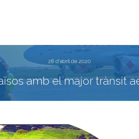
28 d'abril de 2020
aïsos amb el major trànsit ae