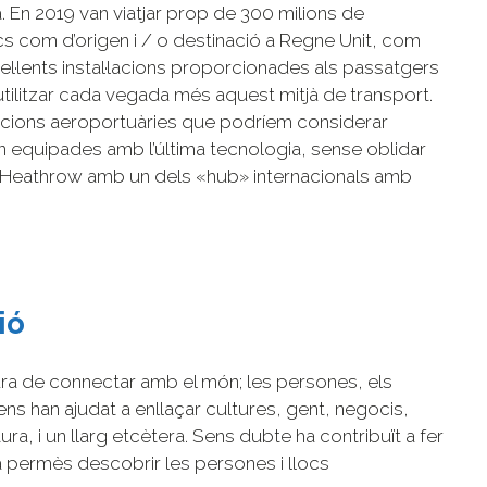
ta. En 2019 van viatjar prop de 300 milions de
s com d’origen i / o destinació a Regne Unit, com
cel·lents instal·lacions proporcionades als passatgers
a utilitzar cada vegada més aquest mitjà de transport.
lacions aeroportuàries que podríem considerar
tan equipades amb l’última tecnologia, sense oblidar
 Heathrow amb un dels «hub» internacionals amb
ió
gura de connectar amb el món; les persones, els
s ens han ajudat a enllaçar cultures, gent, negocis,
ura, i un llarg etcètera. Sens dubte ha contribuït a fer
a permès descobrir les persones i llocs