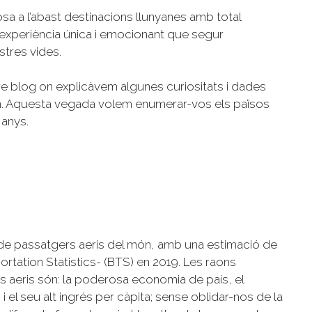
osa a l’abast destinacions llunyanes amb total
experiència única i emocionant que segur
tres vides.
re blog on explicàvem algunes curiositats i dades
ón. Aquesta vegada volem enumerar-vos els països
 anys.
 de passatgers aeris del món, amb una estimació de
tation Statistics- (BTS) en 2019. Les raons
s aeris són: la poderosa economia de país, el
i el seu alt ingrés per càpita; sense oblidar-nos de la