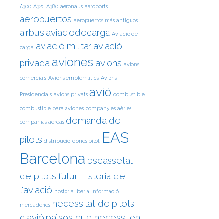
A300
A320
A380
aeronaus
aeroports
aeropuertos
aeropuertos más antiguos
airbus
aviaciodecarga
Aviació de
aviació militar
aviació
carga
aviones
privada
avions
avions
comercials
Avions emblemàtics
Avions
avió
Presidencials
avions privats
combustible
combustible para aviones
companyies aèries
demanda de
compañías aéreas
EAS
pilots
distribució
dones pilot
Barcelona
escassetat
de pilots
futur
Historia de
l'aviació
hostoria Iberia
informació
necessitat de pilots
mercaderies
d'avió
països que necessiten