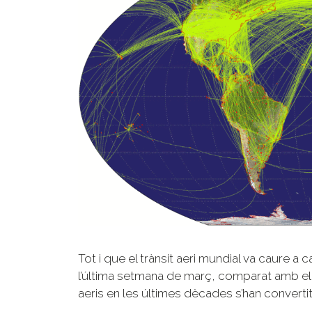
Tot i que el trànsit aeri mundial va caure a 
l’última setmana de març, comparat amb el m
aeris en les últimes dècades s’han converti