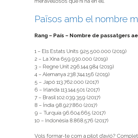
meravellosos que hi ha en ell.
Països amb el nombre mé
Rang – País – Nombre de passatgers ae
1 – Els Estats Units 925.500.000 (2019)
2 – La Xina 659.930.000 (2019)
3 – Regne Unit 296.144.984 (2019)
4 – Alemanya 238.744.156 (2019)
5 – Japó 113.762.000 (2017)
6 – Irlanda 113.144.501 (2017)
7 – Brasil 102.039.359 (2017)
8 – Índia 98.927.860 (2017)
9 – Turquía 96.604.665 (2017)
10 – Indonèsia 8.868.576 (2017)
Vols formar-te com a pilot d’avió? Complet