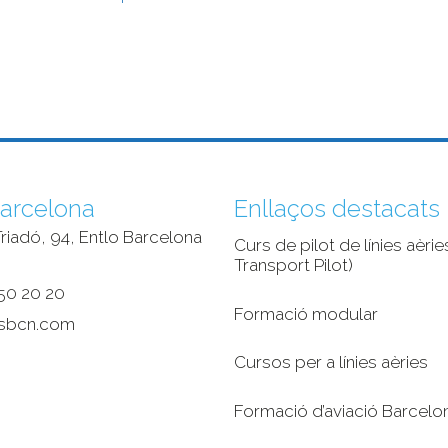
arcelona
Enllaços destacats
riadó, 94, Entlo Barcelona
Curs de pilot de línies aèries
‎
Transport Pilot)
50 20 20
Formació modular
sbcn.com
Cursos per a línies aèries
Formació d’aviació Barcelo