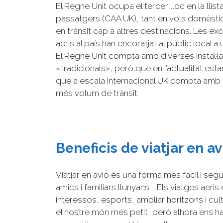
El Regne Unit ocupa el tercer lloc en la llis
passatgers (CAA UK), tant en vols domèstic
en trànsit cap a altres destinacions. Les ex
aeris al país han encoratjat al públic local 
El Regne Unit compta amb diverses instal·
«tradicionals», però que en l’actualitat es
que a escala internacional UK compta amb
més volum de trànsit.
Beneficis de viatjar en av
Viatjar en avió és una forma més fàcil i se
amics i familiars llunyans … Els viatges aeri
interessos, esports, ampliar horitzons i cult
el nostre món més petit, però alhora ens h