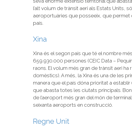
seva enorme extensió territorial que abasta 
l’alt volum de trànsit aeri als Estats Units, 
aeroportuàries que posseeix, que permet c
país.
Xina
Xina és el segon país que té el nombre més
659.930.000 persones (CEIC Data – Pequín) v
raons. El volum més gran de trànsit aeri ha re
domèstics). A més, la Xina és una de les pr
manera que el país dóna prioritat a establir
que abasta totes les ciutats principals. Bo
de l’aeroport més gran del món de terminal 
seixanta aeroports en construcció.
Regne Unit