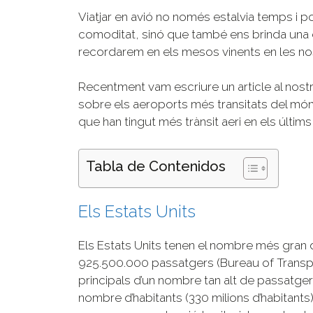
Viatjar en avió no només estalvia temps i p
comoditat, sinó que també ens brinda una 
recordarem en els mesos vinents en les nos
Recentment vam escriure un article al nost
sobre els aeroports més transitats del m
que han tingut més trànsit aeri en els últims
Tabla de Contenidos
Els Estats Units
Els Estats Units tenen el nombre més gran
925.500.000 passatgers (Bureau of Transpor
principals d’un nombre tan alt de passatger
nombre d’habitants (330 milions d’habitants) 