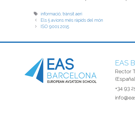
informació
,
trànsit aeri
Els 5 avions més ràpids del món
ISO 9001:2015
EAS B
Rector T
(España)
+34 93 2
info@ea