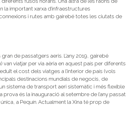
diferents fusos horaris. Una altra de les raons de
són la important xarxa d’infraestructures
onnexions i rutes amb gairebé totes les ciutats de
 gran de passatgers aeris. L’any 2019, gairebé
an viatjar per via aèria en aquest país per diferents
duït el cost dels viatges a l’interior de país (vols
incipals destinacions mundials de negocis, de
 un sistema de transport aeri sistemàtic i més flexible
na prova és la inauguració al setembre de l’any passat
única, a Pequín. Actualment la Xina té prop de