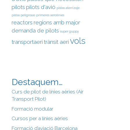
pilots
pilots d'avió
pistas aterrizaje
pistas peligrosas
primeres aerolínies
reactors
regions amb major
demanda de pilots
super guppy
vols
transportaeri
trànsit aeri
Destaquem…
Curs de pilot de línies aèries (Air
Transport Pilot)
Formació modular
Cursos per a línies aèries
Formació d’aviació Barcelona