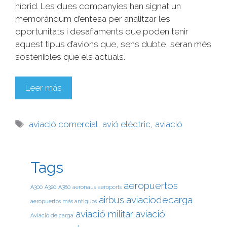
híbrid. Les dues companyies han signat un
memoràndum d’entesa per analitzar les
oportunitats i desafiaments que poden tenir
aquest tipus d’avions que, sens dubte, seran més
sostenibles que els actuals.
Leer más
aviació comercial
,
avió elèctric
,
aviació
Tags
aeropuertos
A300
A320
A380
aeronaus
aeroports
airbus
aviaciodecarga
aeropuertos más antiguos
aviació militar
aviació
Aviació de carga