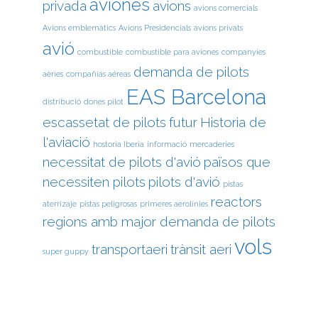
aviones
privada
avions
avions comercials
Avions emblemàtics
Avions Presidencials
avions privats
avió
combustible
combustible para aviones
companyies
demanda de pilots
aèries
compañías aéreas
EAS Barcelona
distribució
dones pilot
escassetat de pilots
futur
Historia de
l'aviació
hostoria Iberia
informació
mercaderies
necessitat de pilots d'avió
països que
necessiten pilots
pilots d'avió
pistas
reactors
aterrizaje
pistas peligrosas
primeres aerolínies
regions amb major demanda de pilots
vols
transportaeri
trànsit aeri
super guppy