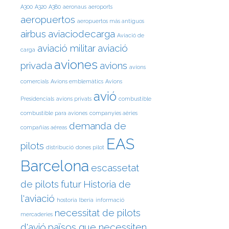
A300
A320
A380
aeronaus
aeroports
aeropuertos
aeropuertos más antiguos
airbus
aviaciodecarga
Aviació de
aviació militar
aviació
carga
aviones
privada
avions
avions
comercials
Avions emblemàtics
Avions
avió
Presidencials
avions privats
combustible
combustible para aviones
companyies aèries
demanda de
compañías aéreas
EAS
pilots
distribució
dones pilot
Barcelona
escassetat
de pilots
futur
Historia de
l'aviació
hostoria Iberia
informació
necessitat de pilots
mercaderies
d'avió
països que necessiten