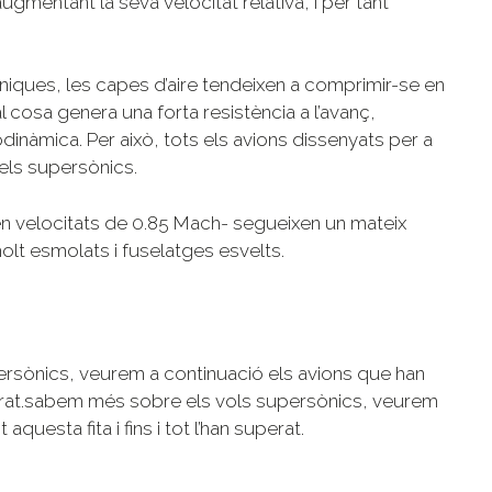
augmentant la seva velocitat relativa, i per tant
niques, les capes d’aire tendeixen a comprimir-se en
l cosa genera una forta resistència a l’avanç,
inàmica. Per això, tots els avions dissenyats per a
els supersònics.
n velocitats de 0.85 Mach- segueixen un mateix
olt esmolats i fuselatges esvelts.
ersònics, veurem a continuació els avions que han
superat.sabem més sobre els vols supersònics, veurem
uesta fita i fins i tot l’han superat.