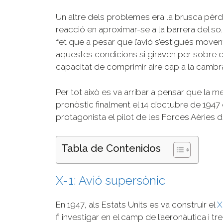
Un altre dels problemes era la brusca pè
reacció en aproximar-se a la barrera del s
fet que a pesar que l’avió s’estigués moven
aquestes condicions si giraven per sobre de 
capacitat de comprimir aire cap a la camb
Per tot això es va arribar a pensar que la m
pronòstic finalment el 14 d’octubre de 1947
protagonista el pilot de les Forces Aèries 
Tabla de Contenidos
X-1: Avió supersònic
En 1947, als Estats Units es va construir el
X
fi investigar en el camp de l’aeronàutica i tr