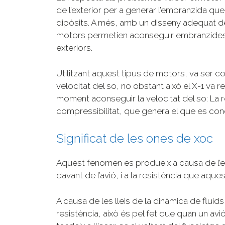
de l’exterior per a generar l’embranzida q
dipòsits. A més, amb un disseny adequat d
motors permetien aconseguir embranzides 
exteriors.
Utilitzant aquest tipus de motors, va ser c
velocitat del so, no obstant això el X-1 va 
moment aconseguir la velocitat del so: La r
compressibilitat, que genera el que es con
Significat de les ones de xoc
Aquest fenomen es produeix a causa de l’e
davant de l’avió, i a la resistència que aques
A causa de les lleis de la dinàmica de flui
resistència, això és pel fet que quan un avió 