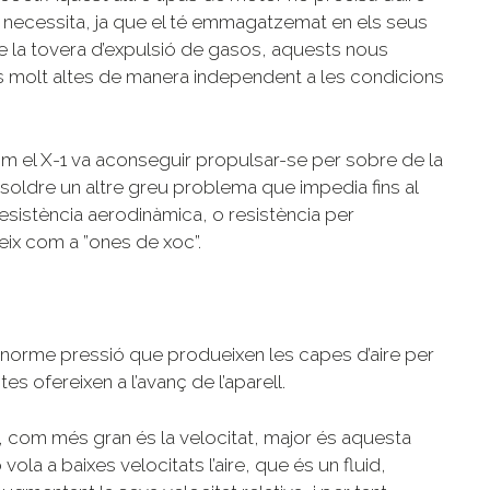
ue necessita, ja que el té emmagatzemat en els seus
e la tovera d’expulsió de gasos, aquests nous
molt altes de manera independent a les condicions
om el X-1 va aconseguir propulsar-se per sobre de la
resoldre un altre greu problema que impedia fins al
esistència aerodinàmica, o resistència per
eix com a ”ones de xoc”.
norme pressió que produeixen les capes d’aire per
tes ofereixen a l’avanç de l’aparell.
ds, com més gran és la velocitat, major és aquesta
vola a baixes velocitats l’aire, que és un fluid,