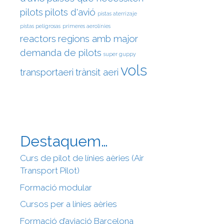
pilots
pilots d'avió
pistas aterrizaje
pistas peligrosas
primeres aerolínies
reactors
regions amb major
demanda de pilots
super guppy
vols
transportaeri
trànsit aeri
Destaquem…
Curs de pilot de línies aèries (Air
Transport Pilot)
Formació modular
Cursos per a línies aèries
Formació d’aviació Barcelona