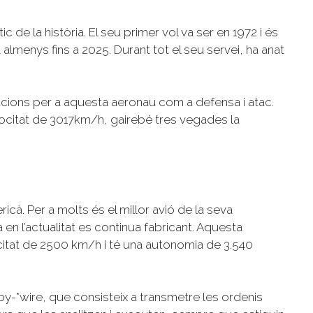
ic de la història. El seu primer vol va ser en 1972 i és
t almenys fins a 2025. Durant tot el seu servei, ha anat
uracions per a aquesta aeronau com a defensa i atac.
ocitat de 3017km/h, gairebé tres vegades la
icà. Per a molts és el millor avió de la seva
 en l’actualitat es continua fabricant. Aquesta
itat de 2500 km/h i té una autonomia de 3.540
*by-*wire, que consisteix a transmetre les ordenis