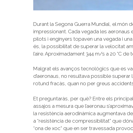
Durant la Segona Guerra Mundial, el món de 
impressionant. Cada vegada les aeronaus e
pilots i enginyers topaven una vegada i una
és, la possibilitat de superar la velocitat
l’aire. Aproximadament 344 m/s a 20 °C de 
Malgrat els avanços tecnològics que es v
d’aeronaus, no resultava possible superar l
rotund fracàs, quan no per greus accidents
Et preguntaràs, per què? Entre els principa
assajos a mesura que l’aeronau s’aproximava
la resistència aerodinàmica augmentava d
a “resistència de compressibilitat” que dó
“ona de xoc” que en ser travessada provoc