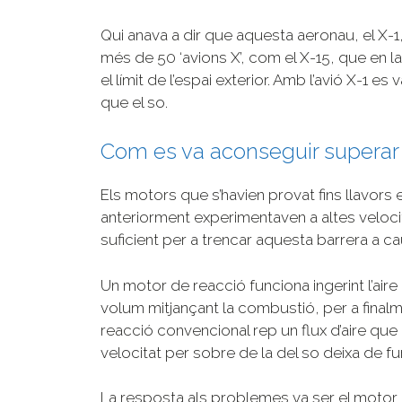
Qui anava a dir que aquesta aeronau, el X-1, 
més de 50 ‘avions X’, com el X-15, que en 
el límit de l’espai exterior. Amb l’avió X-1 
que el so.
Com es va aconseguir superar l
Els motors que s’havien provat fins llavor
anteriorment experimentaven a altes veloc
suficient per a trencar aquesta barrera a c
Un motor de reacció funciona ingerint l’aire 
volum mitjançant la combustió, per a finalm
reacció convencional rep un flux d’aire que
velocitat per sobre de la del so deixa de f
La resposta als problemes va ser el motor c