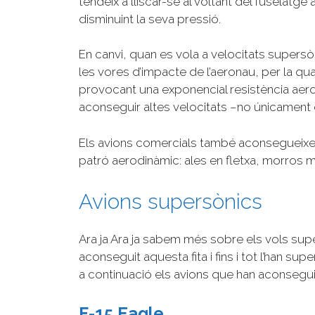
tendeix a lliscar-se al voltant del fuselatge 
disminuint la seva pressió.
En canvi, quan es vola a velocitats supersò
les vores d’impacte de l’aeronau, per la qua
provocant una exponencial resistència aerod
aconseguir altes velocitats –no únicament 
Els avions comercials també aconsegueixe
patró aerodinàmic: ales en fletxa, morros m
Avions supersònics
Ara ja Ara ja sabem més sobre els vols sup
aconseguit aquesta fita i fins i tot l’han 
a continuació els avions que han aconseguit aq
F-15 Eagle