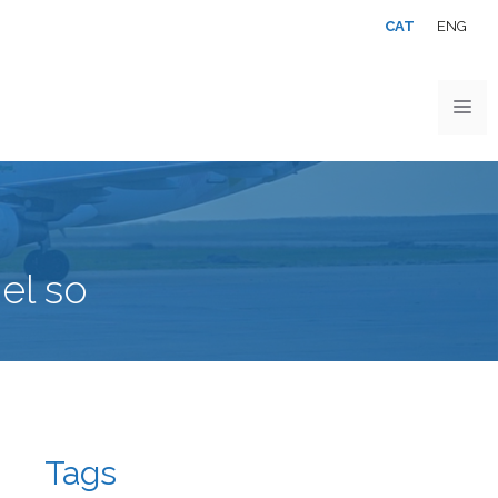
CAT
ENG
el so
Tags