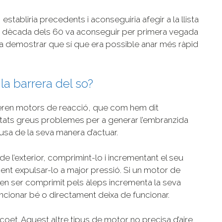
establiria precedents i aconseguiria afegir a la llista
la dècada dels 60 va aconseguir per primera vegada
es va demostrar que sí que era possible anar més ràpid
a barrera del so?
s eren motors de reacció, que com hem dit
itats greus problemes per a generar l’embranzida
ausa de la seva manera d’actuar.
de l’exterior, comprimint-lo i incrementant el seu
ent expulsar-lo a major pressió. Si un motor de
 en ser comprimit pels àleps incrementa la seva
uncionar bé o directament deixa de funcionar.
oet. Aquest altre tipus de motor no precisa d’aire