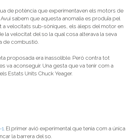
rdua de potència que experimentaven els motors de
o. Avui sabem que aquesta anomalia es produïa pel
t a velocitats sub-sòniques, els àleps del motor en
la velocitat del so la qual cosa alterava la seva
ra de combustió.
eta proposada era inassolible. Però contra tot
 es va aconseguir. Una gesta que va tenir com a
dels Estats Units Chuck Yeager.
-1
. El primer avió experimental que tenia com a única
encar la barrera del so.