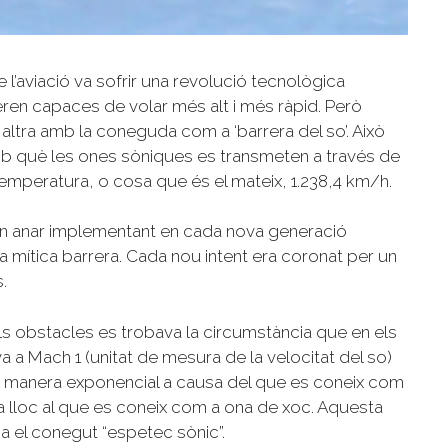
l’aviació va sofrir una revolució tecnològica
ren capaces de volar més alt i més ràpid. Però
 altra amb la coneguda com a ‘barrera del so’. Això
 amb què les ones sòniques es transmeten a través de
temperatura, o cosa que és el mateix, 1.238,4 km/h.
an anar implementant en cada nova generació
a mítica barrera. Cada nou intent era coronat per un
.
ls obstacles es trobava la circumstància que en els
 a Mach 1 (unitat de mesura de la velocitat del so)
e manera exponencial a causa del que es coneix com
na lloc al que es coneix com a ona de xoc. Aquesta
a el conegut “espetec sònic”.