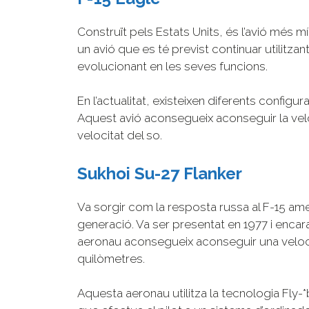
Construït pels Estats Units, és l’avió més mít
un avió que es té previst continuar utilitzan
evolucionant en les seves funcions.
En l’actualitat, existeixen diferents config
Aquest avió aconsegueix aconseguir la vel
velocitat del so.
Sukhoi Su-27 Flanker
Va sorgir com la resposta russa al F-15 amer
generació. Va ser presentat en 1977 i encara
aeronau aconsegueix aconseguir una veloc
quilòmetres.
Aquesta aeronau utilitza la tecnologia Fly-