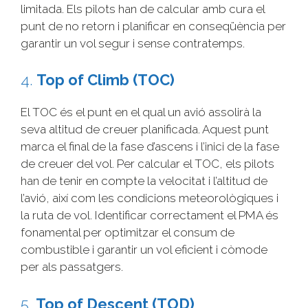
limitada. Els pilots han de calcular amb cura el
punt de no retorn i planificar en conseqüència per
garantir un vol segur i sense contratemps.
4.
Top of Climb (TOC)
El TOC és el punt en el qual un avió assolirà la
seva altitud de creuer planificada. Aquest punt
marca el final de la fase d’ascens i l’inici de la fase
de creuer del vol. Per calcular el TOC, els pilots
han de tenir en compte la velocitat i l’altitud de
l’avió, així com les condicions meteorològiques i
la ruta de vol. Identificar correctament el PMA és
fonamental per optimitzar el consum de
combustible i garantir un vol eficient i còmode
per als passatgers.
5.
Top of Descent (TOD)