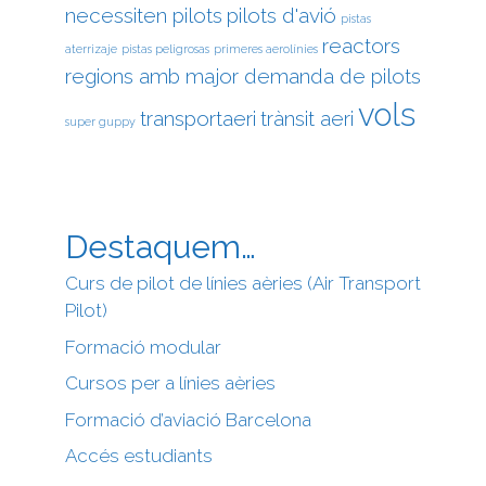
necessiten pilots
pilots d'avió
pistas
reactors
aterrizaje
pistas peligrosas
primeres aerolínies
regions amb major demanda de pilots
vols
transportaeri
trànsit aeri
super guppy
Destaquem…
Curs de pilot de línies aèries (Air Transport
Pilot)
Formació modular
Cursos per a línies aèries
Formació d’aviació Barcelona
Accés estudiants