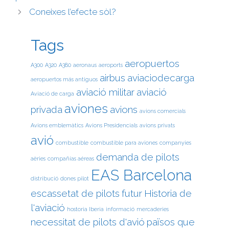
Coneixes l’efecte sòl?
Tags
aeropuertos
A300
A320
A380
aeronaus
aeroports
airbus
aviaciodecarga
aeropuertos más antiguos
aviació militar
aviació
Aviació de carga
aviones
privada
avions
avions comercials
Avions emblemàtics
Avions Presidencials
avions privats
avió
combustible
combustible para aviones
companyies
demanda de pilots
aèries
compañías aéreas
EAS Barcelona
distribució
dones pilot
escassetat de pilots
futur
Historia de
l'aviació
hostoria Iberia
informació
mercaderies
necessitat de pilots d'avió
països que