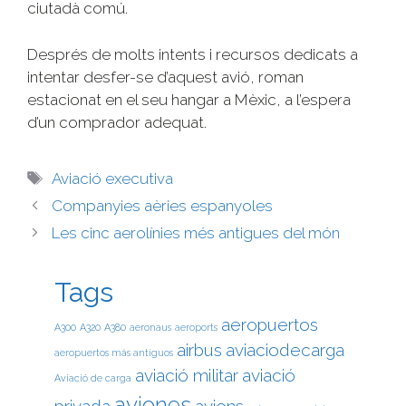
ciutadà comú.
Després de molts intents i recursos dedicats a
intentar desfer-se d’aquest avió, roman
estacionat en el seu hangar a Mèxic, a l’espera
d’un comprador adequat.
Aviació executiva
Companyies aèries espanyoles
Les cinc aerolínies més antigues del món
Tags
aeropuertos
A300
A320
A380
aeronaus
aeroports
airbus
aviaciodecarga
aeropuertos más antiguos
aviació militar
aviació
Aviació de carga
aviones
privada
avions