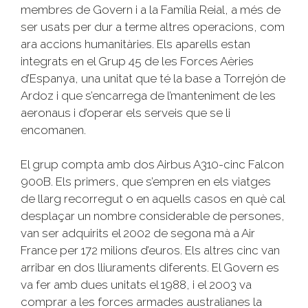
membres de Govern i a la Família Reial, a més de
ser usats per dur a terme altres operacions, com
ara accions humanitàries. Els aparells estan
integrats en el Grup 45 de les Forces Aèries
d’Espanya, una unitat que té la base a Torrejón de
Ardoz i que s’encarrega de l’manteniment de les
aeronaus i d’operar els serveis que se li
encomanen.
El grup compta amb dos Airbus A310-cinc Falcon
900B. Els primers, que s’empren en els viatges
de llarg recorregut o en aquells casos en què cal
desplaçar un nombre considerable de persones,
van ser adquirits el 2002 de segona mà a Air
France per 172 milions d’euros. Els altres cinc van
arribar en dos lliuraments diferents. El Govern es
va fer amb dues unitats el 1988, i el 2003 va
comprar a les forces armades australianes la