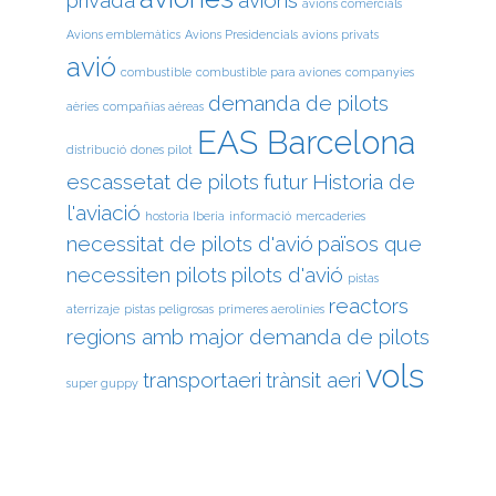
avions comercials
Avions emblemàtics
Avions Presidencials
avions privats
avió
combustible
combustible para aviones
companyies
demanda de pilots
aèries
compañías aéreas
EAS Barcelona
distribució
dones pilot
escassetat de pilots
futur
Historia de
l'aviació
hostoria Iberia
informació
mercaderies
necessitat de pilots d'avió
països que
necessiten pilots
pilots d'avió
pistas
reactors
aterrizaje
pistas peligrosas
primeres aerolínies
regions amb major demanda de pilots
vols
transportaeri
trànsit aeri
super guppy