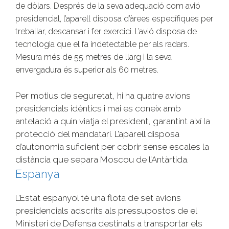
de dòlars.
Després de la seva
adequació com
avió
presidencial
, l’aparell
disposa
d’àrees
específiques per
treballar,
descansar i
fer
exercici.
L’avió
disposa
de
tecnologia que
el fa
indetectable
per als
radars.
Mesura més de
55
metres de llarg
i
la seva
envergadura
és superior als
60
metres.
Per motius
de seguretat
, hi ha quatre
avions
presidencials
idèntics
i mai
es
coneix
amb
antelació
a
quin
viatja el
president,
garantint així la
protecció del
mandatari.
L’aparell
disposa
d’autonomia
suficient
per
cobrir
sense
escales
la
distància que separa
Moscou
de l’Antàrtida.
Espanya
L’Estat espanyol té una flota de set avions
presidencials adscrits als pressupostos de el
Ministeri de Defensa destinats a transportar els