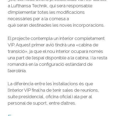
a Lufthansa
Technik
, qui serà responsable
d’implementar totes les modificacions
necessàries per a la comesa a
què seran destinades les noves incorporacions.
El projecte contempla un interior completament
VIP. Aquest primer avió tindrà una «cabina de
transició», ja que el nou interior ocuparà només
una part de l’espai disponible a la cabina, i la resta
romandrà en la configuració estàndard de
l’aerolínia.
La diferència entre les instal·lacions és que
l’interior VIP final ha de tenir sales de reunions,
suite presidencial, oficina oficial i ala per al
personal de suport, entre d’altres.