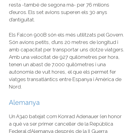
resta -també de segona mà- per 76 milions
d’euros. Els set avions superen els 30 anys
d’antiguitat.
Els Falcon 900B són els més utilitzats pel Govern.
Són avions petits, d’uns 20 metres de longitud i
amb capacitat per transportar uns dotze viatgers.
Amb una velocitat de 927 quilòmetres per hora,
tenen un abast de 7.000 quilòmetres i una
autonomia de vuit hores, el que els permet fer
viatges transatlàntics entre Espanya i Amèrica de
Nord.
Alemanya
Un A340 batejat com
Konrad
Adenauer
(en honor
a què va ser primer canceller de la República
Federal d’Alemanya després de la II Guerra