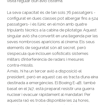
visita regular d’un avió cisterna.
La seva capacitat és de tan sols 76 passatgers -
configurat en dues classes pot albergar fins a 524
passatgers- i és l’únic en el món amb quatre
tripulants tècnics a la cabina de pilotatge. Aquest
singular avió s’ha convertit en una llegenda per les
seves nombroses aparicions al cinema. Els seus
elements de seguretat són alt secret, però
s’especula que inclouen sofisticats sistemes
militars d’interferència de radars i mesures
contra-míssils.
A més, hi ha un tercer avió a disposició el
president, però en aquest cas es tracta d’una eina
destinada a emergències. El Boeing E-4B, també
basat en el 747, està preparat resistir una guerra
nuclear i evacuar ràpidament al mandatari. Per
aquesta raó es troba disponible les 24 hores,