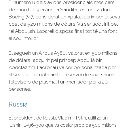
El número u dels avions presidencials més cars
del món l’ocupa Aràbia Saudita, es tracta d’un
Boeing 747, considerat un «palau aeri» per la seva
cost de 520 milions de dòlars. Va ser adquirit pel
rei Abdullah. L’aparell disposa fins i tot té una font
al seu interior.
El segueix un Airbus A380, valorat en 500 milions
de dòlars, adquirit pel príncep Abdul·là bin
Abdelazizm. L’aeronau va ser personalitzada per
al seu ús i compta amb un servei de spa, sauna,
televisors de plasma, i un menjador per a 20
persones.
Rússia
El president
de Rússia
, Vladímir Putin
, utilitza un
Ilushin
IL
–
96-300
que va costar
prop
de 500 milions