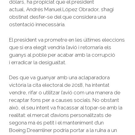
dòlars, ha propiciat que el president
actual,
Andrés
Manuel López Obrador, s’hagi
obstinat desfer-se del que considera una
ostentació innecessària.
El president va prometre en les últimes eleccions
que si era elegit vendria l’avió i retornaria els
guanys al poble per acabar amb la corrupció
i erradicar la desigualtat.
Des que va guanyar amb una aclaparadora
victòria la cita electoral de 2018, ha intentat
vendre, rifar o utilitzar l’avió com una manera de
recaptar fons per a causes socials. No obstant
això, el seu intent va fracassar al topar-se amb la
realitat: el mercat d’avions personalitzats de
segona mà és petit i el manteniment d’un
Boeing
Dreamliner
podria portar a la ruïna a un