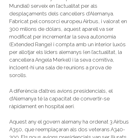
Mundial) serveix en l’actualitat per als
desplaçaments dels cancellers d’Alemanya.
Fabricat pel consorci europeu Airbus, i valorat en
300 milions de dòlars, aquest aparell va ser
modificat per incrementar la seva autonomia
(
Extended
Range
) i compta amb un interior luxós
per allotjar els líders alemanys (en l’actualitat, la
cancellera Angela Merkel) i la seva comitiva,
incloent-hi una sala de reunions a prova de
sorolls.
A diferència d’altres avions presidencials, el
d’Alemanya té la capacitat de convertir-se
ràpidament en hospital aeri.
Aquest any el govern alemany ha ordenat 3 Airbus
A350, que reemplaçaran als dos veterans A340-
300. Els nous avions presidencials van ser lliurats