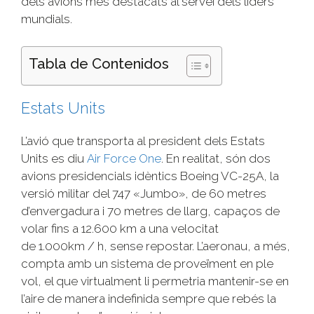
dels avions més destacats al servei dels líders
mundials.
Tabla de Contenidos
Estats Units
L’avió que transporta al president dels Estats
Units es diu
Air
Force
One
. En realitat, són dos
avions presidencials idèntics Boeing
VC
-25A, la
versió militar del
747
«Jumbo», de 60 metres
d’envergadura i 70 metres de llarg, capaços de
volar fins a 12.600 km a una velocitat
de
1.000km
/ h, sense
repostar
. L’aeronau, a més,
compta amb un sistema de proveïment en ple
vol, el que virtualment li permetria mantenir-se en
l’aire de manera indefinida sempre que rebés la