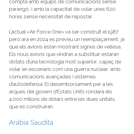
compta amb equips de comunicacions sense
parangó, i amb la capacitat de volar unes 620
hores sense necessitat de
repostar
.
L’actual «
Air
Force
One
» va ser construït el 1987
però ara en 2024 es preveu un reemplaçament, ja
que els avions estan mostrant signes de vellesa.
Els nous avions que vindran a substituir estaran
dotats d’una tecnologia molt superior, capaç de
volar en escenaris com una guerra nuclear, amb
comunicacions avançades i sistemes
d’autodefensa. El desemborsament per a les
arques del govern d’
Estats Units
rondarà els
4.000 milions de dòlars entre les dues unitats
que es construiran.
Aràbia Saudita