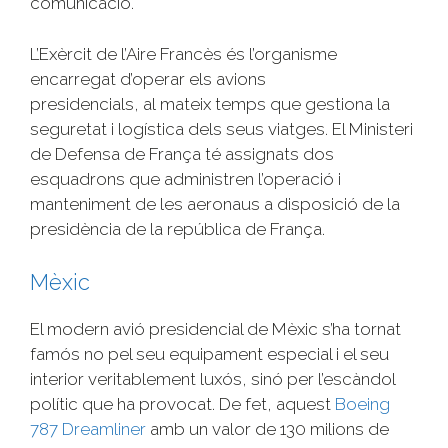
comunicació.
L’Exèrcit de l’Aire Francès és l’organisme
encarregat d’operar els avions
presidencials, al mateix temps que gestiona la
seguretat i logística dels seus viatges. El Ministeri
de Defensa de França té assignats dos
esquadrons que administren l’operació i
manteniment de les aeronaus a disposició de la
presidència de la república de França.
Mèxic
El modern avió presidencial de Mèxic s’ha tornat
famós no pel seu equipament especial i el seu
interior veritablement luxós, sinó per l’escàndol
polític que ha provocat. De fet, aquest
Boeing
787
Dreamliner
amb un valor de 130 milions de