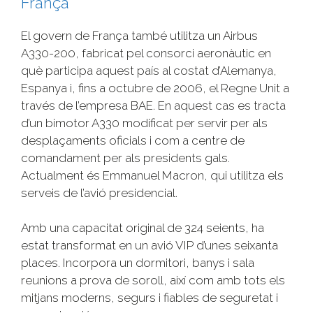
França
El govern de França també utilitza un Airbus
A330-200, fabricat pel consorci aeronàutic en
què participa aquest país al costat d’Alemanya,
Espanya i, fins a octubre de 2006, el Regne Unit a
través de l’empresa
BAE
. En aquest cas es tracta
d’un bimotor A330 modificat per servir per als
desplaçaments oficials i com a centre de
comandament per als presidents gals.
Actualment és Emmanuel Macron, qui utilitza els
serveis de l’avió presidencial.
Amb una capacitat original de 324 seients, ha
estat transformat en un avió VIP d’unes seixanta
places. Incorpora un dormitori, banys i sala
reunions a prova de soroll, així com amb tots els
mitjans moderns, segurs i fiables de seguretat i