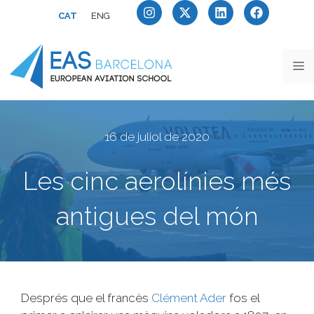
CAT
ENG
16 de juliol de 2020
Les cinc aerolínies més
antigues del món
Després que el francès
Clément Ader
fos el