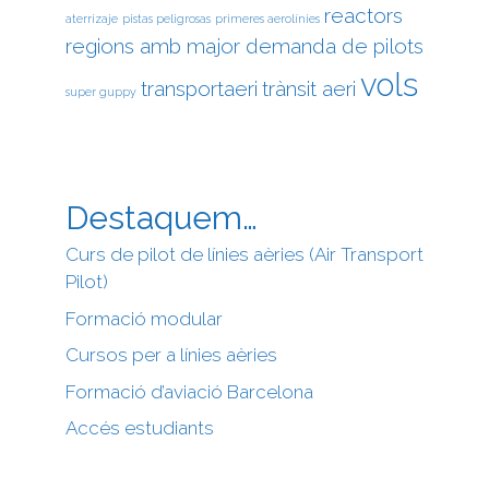
reactors
aterrizaje
pistas peligrosas
primeres aerolínies
regions amb major demanda de pilots
vols
transportaeri
trànsit aeri
super guppy
Destaquem…
Curs de pilot de línies aèries (Air Transport
Pilot)
Formació modular
Cursos per a línies aèries
Formació d’aviació Barcelona
Accés estudiants