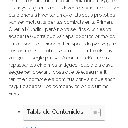
primer a enlairar una màquina voladora a 1897, en
els anys següents molts inventors van intentar ser
els pioners a inventar un avió. Els seus prototips
van ser molt útils per als combats en la Primera
Guerra Mundial, però no va ser fins quan es va
acabar la Guerra que van aparèixer les primeres
empreses dedicades a l’transport de passatgers.
Les primeres aerolínies van néixer entre els anys
20 i 30 de segle passat. A continuació, anem a
repassar les cinc més antigues i que a dia d’avui
segueixen operant, cosa que té el seu mèrit
tenint en compte els continus canvis a què s’han
hagut d’adaptar les companyies en els últims
anys.
Tabla de Contenidos