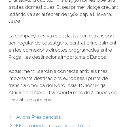
Bratislava, la capital, i fins a 1930 només operava
a rutes domèstiques. El seu primer viatge creuant
l’atlàntic va ser al febrer de 1962 cap a l’Havana,
Cuba.
La companyia es va especialitzar en el transport
aeri regular de passatgers, centrat principalment
en les connexions directes programades entre
Praga i les destinacions importants d’Europa.
Actualment, l’aerolínia connecta amb els més
importants destinacions europees i punts de
trànsit a Amèrica del Nord, Àsia, l’Orient Mitjà i
Àfrica de el Nord i transporta més de 2 milions de
passatgers per any.
Avions Presidencials
Els aeroports més antics del món