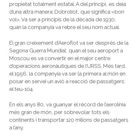
propietat totalment estatal. A del principi, es deia
d’una altra manera: Dobroliot, que significa «bon
vol». Va ser a principis de la dècada de 1930,
quan la companyia va rebre el seu nom actual.
El gran creixement d’Aeroflot va ser després de la
Segona Guerra Mundial, quan el seu aeroport a
Moscou es va convertir en el major centre
d’operacions aeronàutiques de l’URSS. Més tard,
el 1956, la companyia va ser la primera al món en
posar en servei un avió a reacció de passatgers:
el teu-104.
En els anys 80, va guanyar el rècord de l’aerolínia
més gran de món, per sobrevolar tots els
continents i transportar 120 milions de passatgers
a l’any.