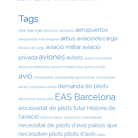
Tags
aeropuertos
A300
A320
A380
aeronaus
aeroports
airbus
aviaciodecarga
aeropuertos más antiguos
aviació militar
aviació
Aviació de carga
aviones
privada
avions
avions comercials
Avions emblemàtics
Avions Presidencials
avions privats
avió
combustible
combustible para aviones
companyies
demanda de pilots
aèries
compañías aéreas
EAS Barcelona
distribució
dones pilot
escassetat de pilots
futur
Historia de
l'aviació
hostoria Iberia
informació
mercaderies
necessitat de pilots d'avió
països que
necessiten pilots
pilots d'avió
pistas