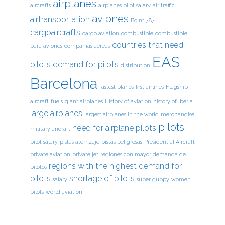
airplanes
aircrafts
airplanes pilot salary
air traffic
aviones
airtransportation
Boint 787
cargoaircrafts
cargo aviation
combustible
combustible
countries that need
para aviones
compañías aéreas
EAS
pilots
demand for pilots
distribution
Barcelona
fastest planes
first airlines
Flagship
aircraft
fuels
giant airplanes
History of aviation
history of Iberia
large airplanes
largest airplanes in the world
merchandise
pilots
need for airplane pilots
military aricraft
pilot salary
pistas aterrizaje
pistas peligrosas
Presidential Aircraft
private aviation
private jet
regiones con mayor demanda de
regions with the highest demand for
pilotos
pilots
shortage of pilots
salary
super guppy
women
pilots
world aviation