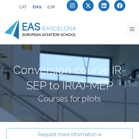
CAT
ENG
ESP
Conversion course IR-
SEP to IR(A)-MEP
Courses for pilots
Request more information