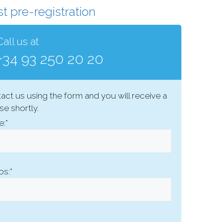
t pre-registration
Call us at
+34 93 250 20 20
act us using the form and you will receive a
e shortly.
:*
os:*