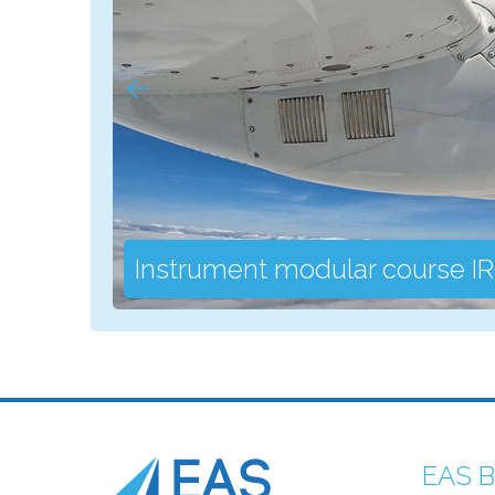
Instrument modular course I
EAS B