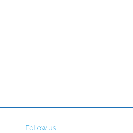
ting multiengine course CR(MEP)
Follow us