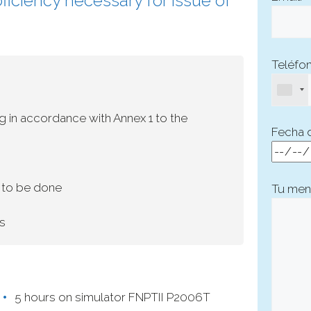
oficiency necessary for issue of
Teléfon
g in accordance with Annex 1 to the
Fecha 
s to be done
Tu men
ts
5 hours on simulator FNPTII P2006T