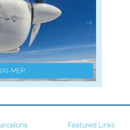
R(A)-MEP
Class ra
arcelona
Featured Links