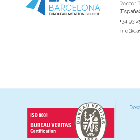
Rector T
(España)
+34 93 2
info@ea
Down