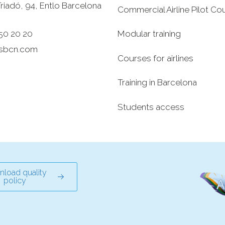
riadó, 94, Entlo Barcelona
Commercial Airline Pilot Co
‎
50 20 20
Modular training
sbcn.com
Courses for airlines
Training in Barcelona
Students access
load quality
policy