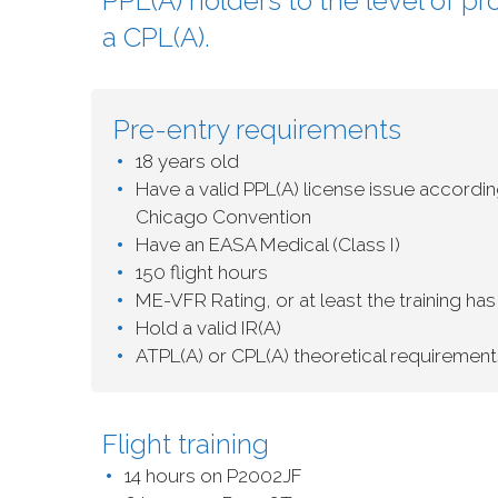
PPL(A) holders to the level of pr
a CPL(A).
Pre-entry requirements
18 years old
Have a valid PPL(A) license issue accordin
Chicago Convention
Have an EASA Medical (Class I)
150 flight hours
ME-VFR Rating, or at least the training ha
Hold a valid IR(A)
ATPL(A) or CPL(A) theoretical requiremen
Flight training
14 hours on P2002JF