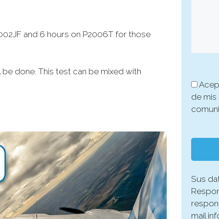
002JF and 6 hours on P2006T for those
ll be done. This test can be mixed with
Acep
de mis 
comuni
Sus da
Respons
respond
mail in