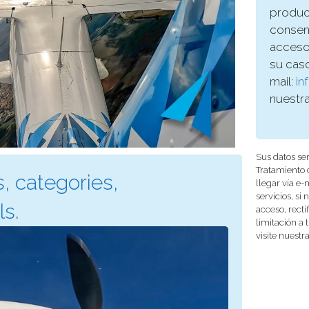
product
consen
acceso,
su caso
mail:
i
nuestr
Sus datos se
Tratamiento c
s, categories,
llegar vía e
servicios, si
s.
acceso, recti
limitación a 
visite nuestr