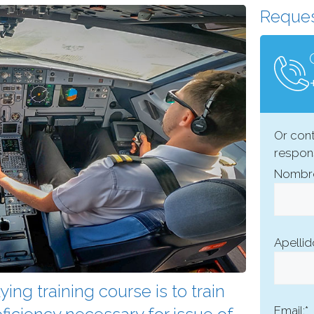
Reques
Or cont
respons
Nombre
Apellid
ing training course is to train
Email:*