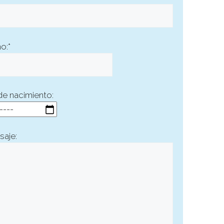
o:*
de nacimiento:
saje: