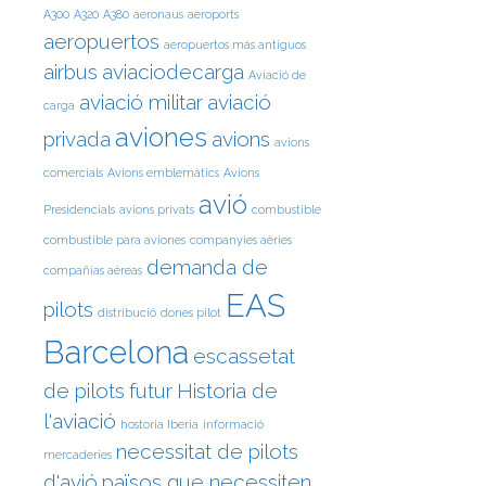
A300
A320
A380
aeronaus
aeroports
aeropuertos
aeropuertos más antiguos
airbus
aviaciodecarga
Aviació de
aviació militar
aviació
carga
aviones
privada
avions
avions
comercials
Avions emblemàtics
Avions
avió
Presidencials
avions privats
combustible
combustible para aviones
companyies aèries
demanda de
compañías aéreas
EAS
pilots
distribució
dones pilot
Barcelona
escassetat
de pilots
futur
Historia de
l'aviació
hostoria Iberia
informació
necessitat de pilots
mercaderies
d'avió
països que necessiten