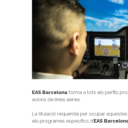
EAS Barcelona
forma a tots els perfils pr
avions de línies aèries.
La titulació requerida per ocupar aquestes 
els programes específics d’
EAS Barcelon