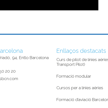
arcelona
Enllaços destacats
riadó, 94, Entlo Barcelona
Curs de pilot de línies aèries
‎
Transport Pilot)
50 20 20
Formació modular
sbcn.com
Cursos per a línies aèries
Formació d’aviació Barcelo