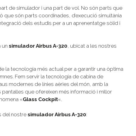
part de simulador i una part de vol. No són parts que
nó que són parts coordinades, d’execució simultània
tegració dels estudis per a un aprenentatge sòlid i
n un
simulador Airbus A-320
, ubicat a les nostres
e la tecnologia més actual per a garantir una òptima
umnes. Fem servir la tecnologia de cabina de
aus modernes de línies aèries del món, amb la
 pantalles que ofereixen més informació i millor
’anomena «
Glass Cockpit
«.
s del nostre
simulador Airbus A-320
: