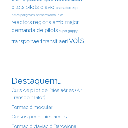
pilots
pilots d'avió
pistas aterrizaje
pistas peligrosas
primeres aerolínies
reactors
regions amb major
demanda de pilots
super guppy
vols
transportaeri
trànsit aeri
Destaquem…
Curs de pilot de línies aèries (Air
Transport Pilot)
Formació modular
Cursos per a línies aèries
Formació d’aviació Barcelona