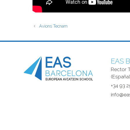
Avions Tecnam
EAS B
Rector T
(España)
+34 93 2
info@ea