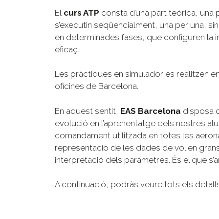
El
curs ATP
consta d’una part teòrica, una 
s’executin seqüencialment, una per una, si
en determinades fases, que configuren la in
eficaç.
Les pràctiques en simulador es realitzen e
oficines de Barcelona.
En aquest sentit,
EAS Barcelona
disposa d
evolució en l’aprenentatge dels nostres al
comandament utilitzada en totes les aeron
representació de les dades de vol en grans
interpretació dels paràmetres. És el que s
A continuació, podràs veure tots els detall