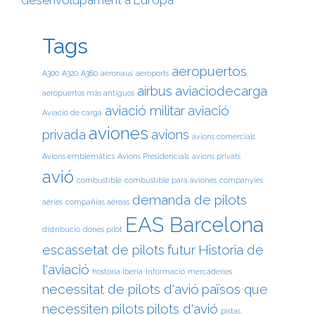
Tags
aeropuertos
A300
A320
A380
aeronaus
aeroports
airbus
aviaciodecarga
aeropuertos más antiguos
aviació militar
aviació
Aviació de carga
aviones
privada
avions
avions comercials
Avions emblemàtics
Avions Presidencials
avions privats
avió
combustible
combustible para aviones
companyies
demanda de pilots
aèries
compañías aéreas
EAS Barcelona
distribució
dones pilot
escassetat de pilots
futur
Historia de
l'aviació
hostoria Iberia
informació
mercaderies
necessitat de pilots d'avió
països que
necessiten pilots
pilots d'avió
pistas