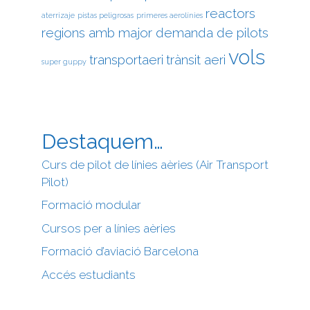
reactors
aterrizaje
pistas peligrosas
primeres aerolínies
regions amb major demanda de pilots
vols
transportaeri
trànsit aeri
super guppy
Destaquem…
Curs de pilot de línies aèries (Air Transport
Pilot)
Formació modular
Cursos per a línies aèries
Formació d’aviació Barcelona
Accés estudiants