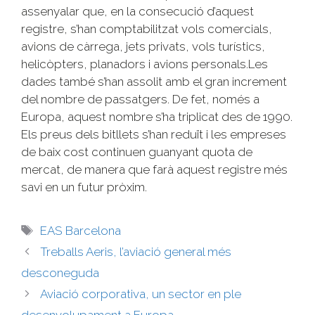
assenyalar que, en la consecució d’aquest
registre, s’han comptabilitzat vols comercials,
avions de càrrega, jets privats, vols turístics,
helicòpters, planadors i avions personals.Les
dades també s’han assolit amb el gran increment
del nombre de passatgers. De fet, només a
Europa, aquest nombre s’ha triplicat des de 1990.
Els preus dels bitllets s’han reduït i les empreses
de baix cost continuen guanyant quota de
mercat, de manera que farà aquest registre més
savi en un futur pròxim.
EAS Barcelona
Treballs Aeris, l’aviació general més
desconeguda
Aviació corporativa, un sector en ple
desenvolupament a Europa