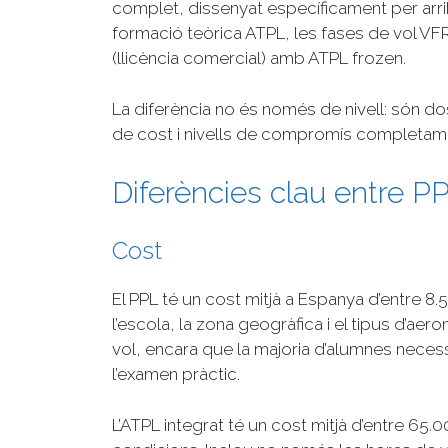
complet, dissenyat específicament per arribar
formació teòrica ATPL, les fases de vol VFR 
(llicència comercial) amb ATPL frozen.
La diferència no és només de nivell: són d
de cost i nivells de compromís completame
Diferències clau entre P
Cost
El PPL té un cost mitjà a Espanya d’entre 8
l’escola, la zona geogràfica i el tipus d’aer
vol, encara que la majoria d’alumnes necessi
l’examen pràctic.
L’ATPL integrat té un cost mitjà d’entre 65.