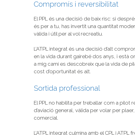
Compromís i reversibilitat
El PPL és una decisió de baix risc: si despr
és per a tu, has invertit una quantitat mode
vàlida i útil per al vol recreatiu.
L’ATPL integrat és una decisió d’alt comprom
en la vida durant gairebé dos anys, i està ori
a mig camí es descobreix que la vida de pil
cost d’oportunitat és alt.
Sortida professional
El PPL no habilita per treballar com a pilot
d’aviació general, vàlida per volar per plae
comercial.
L’ATPL integrat culmina amb el CPL i ATPL fr