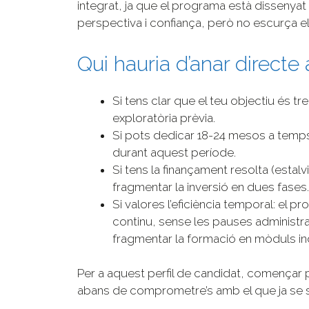
integrat, ja que el programa està dissenyat
perspectiva i confiança, però no escurça e
Qui hauria d’anar directe 
Si tens clar que el teu objectiu és tr
exploratòria prèvia.
Si pots dedicar 18-24 mesos a temp
durant aquest període.
Si tens la finançament resolta (estalv
fragmentar la inversió en dues fases.
Si valores l’eficiència temporal: el p
continu, sense les pauses administ
fragmentar la formació en mòduls i
Per a aquest perfil de candidat, començar 
abans de comprometre’s amb el que ja se sa