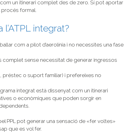
 com un itinerari complet des de zero. Sí pot aportar
l procés formal.
a l’ATPL integrat?
eballar com a pilot d’aerolínia i no necessites una fase
s complet sense necessitat de generar ingressos
i, préstec o suport familiar) i prefereixes no
rograma integrat està dissenyat com un itinerari
ratives o econòmiques que poden sorgir en
ndependents.
pel PPL pot generar una sensació de «fer voltes»
p que es vol fer.