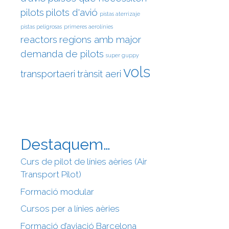
pilots
pilots d'avió
pistas aterrizaje
pistas peligrosas
primeres aerolínies
reactors
regions amb major
demanda de pilots
super guppy
vols
transportaeri
trànsit aeri
Destaquem…
Curs de pilot de línies aèries (Air
Transport Pilot)
Formació modular
Cursos per a línies aèries
Formació d’aviació Barcelona