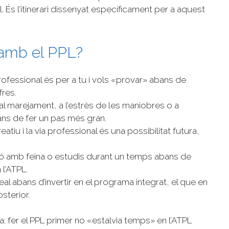
l. És l’itinerari dissenyat específicament per a aquest
 amb el PPL?
professional és per a tu i vols «provar» abans de
fres.
al marejament, a l’estrès de les maniobres o a
ans de fer un pas més gran.
eatiu i la via professional és una possibilitat futura,
ó amb feina o estudis durant un temps abans de
l’ATPL.
eal abans d’invertir en el programa integrat, el que en
osterior.
 fer el PPL primer no «estalvia temps» en l’ATPL