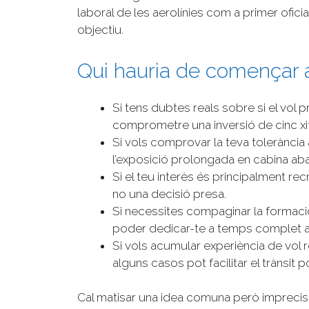
laboral de les aerolínies com a primer oficia
objectiu.
Qui hauria de començar
Si tens dubtes reals sobre si el vol 
comprometre una inversió de cinc xi
Si vols comprovar la teva tolerància 
l’exposició prolongada en cabina ab
Si el teu interès és principalment recr
no una decisió presa.
Si necessites compaginar la formaci
poder dedicar-te a temps complet a 
Si vols acumular experiència de vol r
alguns casos pot facilitar el trànsit p
Cal matisar una idea comuna però imprecisa: