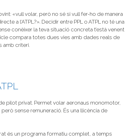
t: «vull volar, però no sé si vull fer-ho de manera
recte a l’ATPL?». Decidir entre PPL o ATPL no té una
ense conèixer la teva situació concreta t’està venent
ticle compara totes dues vies amb dades reals de
amb criteri.
’ATPL
ia de pilot privat. Permet volar aeronaus monomotor,
u, però sense remuneració. És una llicència de
tegrat és un programa formatiu complet, a temps