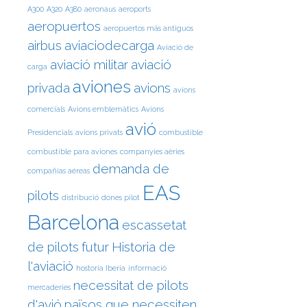
A300
A320
A380
aeronaus
aeroports
aeropuertos
aeropuertos más antiguos
airbus
aviaciodecarga
Aviació de
aviació militar
aviació
carga
aviones
privada
avions
avions
comercials
Avions emblemàtics
Avions
avió
Presidencials
avions privats
combustible
combustible para aviones
companyies aèries
demanda de
compañías aéreas
EAS
pilots
distribució
dones pilot
Barcelona
escassetat
de pilots
futur
Historia de
l'aviació
hostoria Iberia
informació
necessitat de pilots
mercaderies
d'avió
països que necessiten