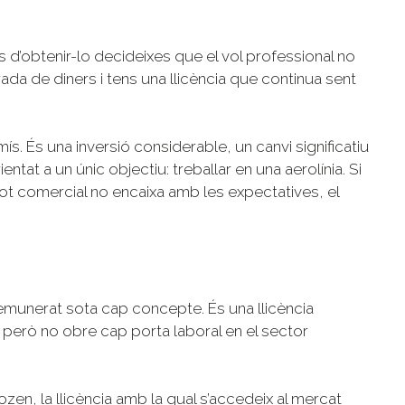
és d’obtenir-lo decideixes que el vol professional no
rada de diners i tens una llicència que continua sent
ís. És una inversió considerable, un canvi significatiu
entat a un únic objectiu: treballar en una aerolínia. Si
ot comercial no encaixa amb les expectatives, el
 remunerat sota cap concepte. És una llicència
r, però no obre cap porta laboral en el sector
ozen, la llicència amb la qual s’accedeix al mercat