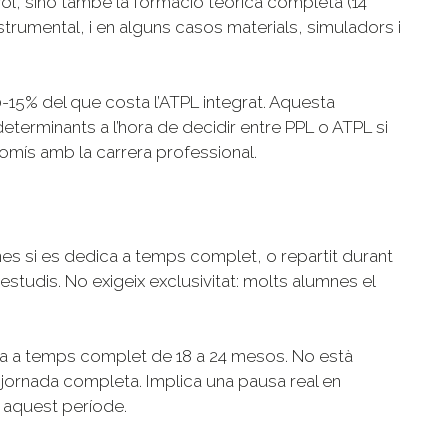
ol, sinó també la formació teòrica completa (14
strumental, i en alguns casos materials, simuladors i
-15% del que costa l’ATPL integrat. Aquesta
eterminants a l’hora de decidir entre PPL o ATPL si
omís amb la carrera professional.
s si es dedica a temps complet, o repartit durant
tudis. No exigeix exclusivitat: molts alumnes el
ama a temps complet de 18 a 24 mesos. No està
jornada completa. Implica una pausa real en
t aquest període.