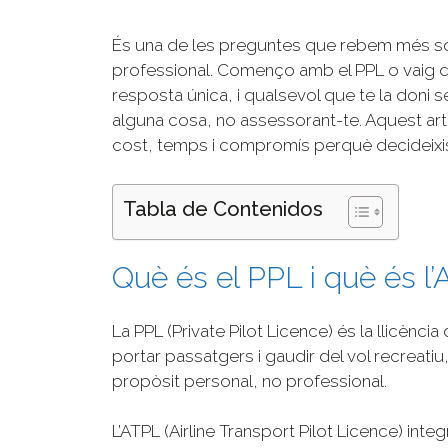
És una de les preguntes que rebem més sovin
professional. Començo amb el PPL o vaig di
resposta única, i qualsevol que te la doni s
alguna cosa, no assessorant-te. Aquest ar
cost, temps i compromís perquè decideixis 
Tabla de Contenidos
Què és el PPL i què és l
La PPL (Private Pilot Licence) és la llicènc
portar passatgers i gaudir del vol recreati
propòsit personal, no professional.
L’ATPL (Airline Transport Pilot Licence) in