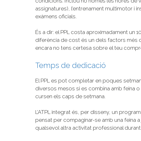
condicions. Inclou no només les hores de v
assignatures), l’entrenament multimotor i in
exàmens oficials.
És a dir: el PPL costa aproximadament un 10
diferència de cost és un dels factors més d
encara no tens certesa sobre el teu compr
Temps de dedicació
El PPL es pot completar en poques setmane
diversos mesos si es combina amb feina o es
cursen els caps de setmana.
L’ATPL integrat és, per disseny, un progr
pensat per compaginar-se amb una feina a 
qualsevol altra activitat professional duran