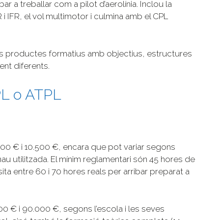
 a treballar com a pilot d’aerolínia. Inclou la
i IFR, el vol multimotor i culmina amb el CPL
os productes formatius amb objectius, estructures
nt diferents.
PL o ATPL
.500 € i 10.500 €, encara que pot variar segons
onau utilitzada. El mínim reglamentari són 45 hores de
ta entre 60 i 70 hores reals per arribar preparat a
000 € i 90.000 €, segons l’escola i les seves