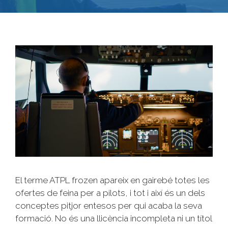
El terme ATPL frozen apareix en gairebé totes les
ofertes de feina per a pilots, i tot i així és un dels
conceptes pitjor entesos per qui acaba la seva
formació. No és una llicència incompleta ni un títol