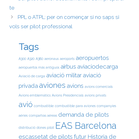
te
PPL o ATPL: per on començar si no saps si
vols ser pilot professional
Tags
aeropuertos
A300
A320
A380
aeronaus
aeroports
airbus
aviaciodecarga
aeropuertos más antiguos
aviació militar
aviació
Aviació de carga
aviones
privada
avions
avions comercials
Avions emblemàtics
Avions Presidencials
avions privats
avió
combustible
combustible para aviones
companyies
demanda de pilots
aèries
compañías aéreas
EAS Barcelona
distribució
dones pilot
escassetat de pilots
futur
Historia de