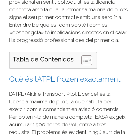
provisional en sentit col·loquial: és la llicència
concreta amb la qual la immensa majoria de pilots
signa el seu primer contracte amb una aerolínia.
Entendre bé què és, com s’obté i com es
«descongela» té implicacions directes en el salari
i la progressió professional des del primer dia.
Tabla de Contenidos
Què és l’ATPL frozen exactament
L’ATPL (Airline Transport Pilot Licence) és la
llicència màxima de pilot, la que habilita per
exercir com a comandant en aviació comercial.
Per obtenir-la de manera completa, EASA exigeix
acumular 1.500 hores de vol, entre altres
requisits. El problema és evident: ningú surt de la