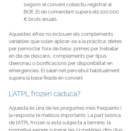
segons el conveni col·lectiu registrat al
BOE. El de comandant supera els 100.000
€ bruts anuals.
Aquestes xifres no inclouen els complements
variables que solen aplicar-se a la pràctica: dietes
per pernoctar fora de base, primes per treballar
en dia de descans, complements per tipus
d’aeronau o bonificacions per disponibilitat en
emergències. El salari net percebut habitualment
supera la base fixada en conveni.
L’ATPL frozen caduca?
Aquesta és una de les preguntes més freqüents i
la resposta té matisos importants. La part teòrica
de l’ATPL frozen sí està subjecta a terminis: la
normativa exigeix superar les 13 matèries dins d’un