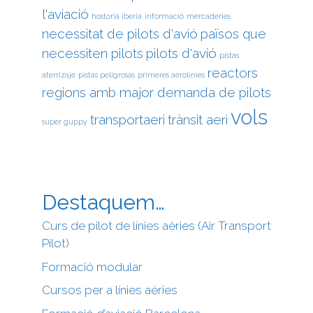
l'aviació
hostoria Iberia
informació
mercaderies
necessitat de pilots d'avió
països que
necessiten pilots
pilots d'avió
pistas
reactors
aterrizaje
pistas peligrosas
primeres aerolínies
regions amb major demanda de pilots
vols
transportaeri
trànsit aeri
super guppy
Destaquem…
Curs de pilot de línies aèries (Air Transport
Pilot)
Formació modular
Cursos per a línies aèries