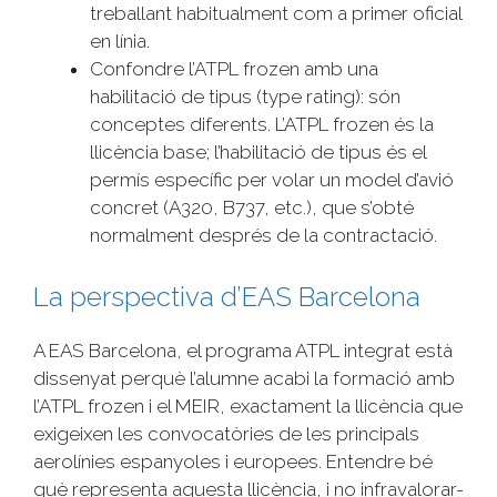
treballant habitualment com a primer oficial
en línia.
Confondre l’ATPL frozen amb una
habilitació de tipus (type rating): són
conceptes diferents. L’ATPL frozen és la
llicència base; l’habilitació de tipus és el
permís específic per volar un model d’avió
concret (A320, B737, etc.), que s’obté
normalment després de la contractació.
La perspectiva d’EAS Barcelona
A EAS Barcelona, el programa ATPL integrat està
dissenyat perquè l’alumne acabi la formació amb
l’ATPL frozen i el MEIR, exactament la llicència que
exigeixen les convocatòries de les principals
aerolínies espanyoles i europees. Entendre bé
què representa aquesta llicència, i no infravalorar-