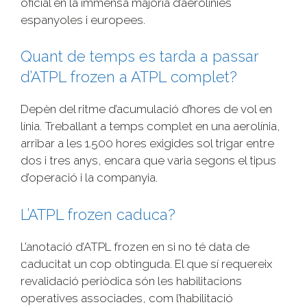
oficial en la immensa majoria d’aerolínies
espanyoles i europees.
Quant de temps es tarda a passar
d’ATPL frozen a ATPL complet?
Depèn del ritme d’acumulació d’hores de vol en
línia. Treballant a temps complet en una aerolínia,
arribar a les 1.500 hores exigides sol trigar entre
dos i tres anys, encara que varia segons el tipus
d’operació i la companyia.
L’ATPL frozen caduca?
L’anotació d’ATPL frozen en si no té data de
caducitat un cop obtinguda. El que sí requereix
revalidació periòdica són les habilitacions
operatives associades, com l’habilitació