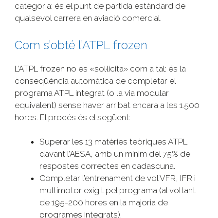
categoria: és el punt de partida estàndard de
qualsevol carrera en aviació comercial.
Com s’obté l’ATPL frozen
L’ATPL frozen no es «sol·licita» com a tal: és la
conseqüència automàtica de completar el
programa ATPL integrat (o la via modular
equivalent) sense haver arribat encara a les 1.500
hores. El procés és el següent:
Superar les 13 matèries teòriques ATPL
davant l’AESA, amb un mínim del 75% de
respostes correctes en cadascuna.
Completar l’entrenament de vol VFR, IFR i
multimotor exigit pel programa (al voltant
de 195-200 hores en la majoria de
programes integrats).