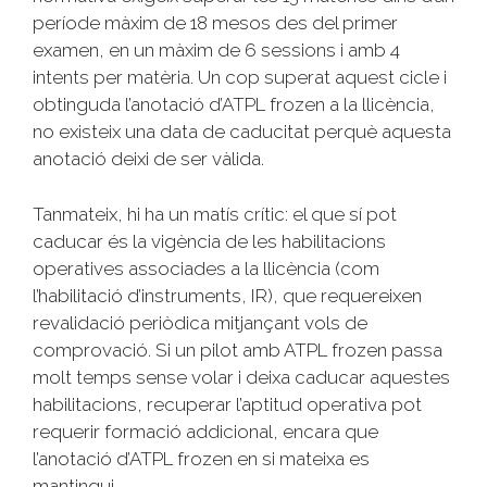
període màxim de 18 mesos des del primer
examen, en un màxim de 6 sessions i amb 4
intents per matèria. Un cop superat aquest cicle i
obtinguda l’anotació d’ATPL frozen a la llicència,
no existeix una data de caducitat perquè aquesta
anotació deixi de ser vàlida.
Tanmateix, hi ha un matís crític: el que sí pot
caducar és la vigència de les habilitacions
operatives associades a la llicència (com
l’habilitació d’instruments, IR), que requereixen
revalidació periòdica mitjançant vols de
comprovació. Si un pilot amb ATPL frozen passa
molt temps sense volar i deixa caducar aquestes
habilitacions, recuperar l’aptitud operativa pot
requerir formació addicional, encara que
l’anotació d’ATPL frozen en si mateixa es
mantingui.