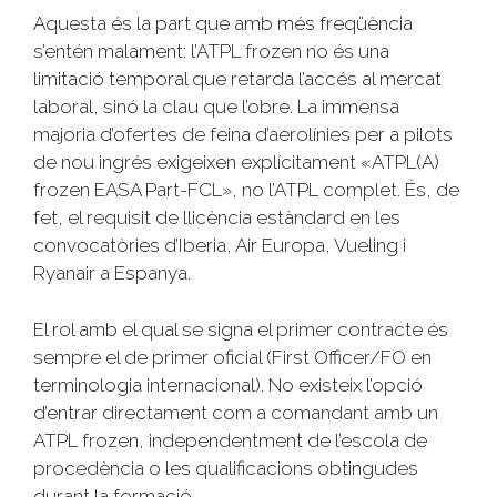
Aquesta és la part que amb més freqüència
s’entén malament: l’ATPL frozen no és una
limitació temporal que retarda l’accés al mercat
laboral, sinó la clau que l’obre. La immensa
majoria d’ofertes de feina d’aerolínies per a pilots
de nou ingrés exigeixen explícitament «ATPL(A)
frozen EASA Part-FCL», no l’ATPL complet. És, de
fet, el requisit de llicència estàndard en les
convocatòries d’Iberia, Air Europa, Vueling i
Ryanair a Espanya.
El rol amb el qual se signa el primer contracte és
sempre el de primer oficial (First Officer/FO en
terminologia internacional). No existeix l’opció
d’entrar directament com a comandant amb un
ATPL frozen, independentment de l’escola de
procedència o les qualificacions obtingudes
durant la formació.