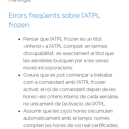
Errors freqüents sobre l’ATPL
frozen
Pensar que l’ATPL frozen és un títol
«inferior» a l’ATPL complet: en termes
d’ocupabilitat, és exactament el títol que
les aerolínies busquen per a les seves
noves incorporacions.
Creure que es pot començar a treballar
com a comandant amb l’ATPL frozen
activat: el rol de comandant depèn de les
hores i els criteris interns de cada aerolínia,
no únicament de l’activació de l’ATPL.
Assumir que les 1.500 hores s’acumulen
automàticament amb el temps: només
compten les hores de vol real certificades,