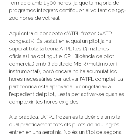
formació amb 1.500 hores, ja que la majoria de
programes integrats certifiquen al voltant de 195-
200 hores de vol real.
Aquí entra el concepte d’ATPL frozen («ATPL
congelat»). És l’estat en el qual un pilot ja ha
superat tota la teoria ATPL (les 13 matèries
oficials) i ha obtingut el CPL (llicència de pilot
comercial) amb l’habilitació MEIR (multimotor i
instrumental), però encara no ha acumulat les
hores necessàries per activar l’ATPL complet. La
part teòrica està aprovada i «congelada» a
l’expedient del pilot, llesta per activar-se quan es
compleixin les hores exigides.
A la pràctica, l’ATPL frozen és la llicència amb la
qual pràcticament tots els pilots de nou ingrés
entren en una aerolínia. No és un títol de segona