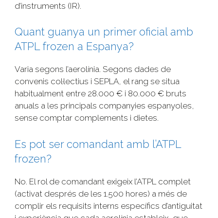
d’instruments (IR).
Quant guanya un primer oficial amb
ATPL frozen a Espanya?
Varia segons l’aerolínia. Segons dades de
convenis col·lectius i SEPLA, el rang se situa
habitualment entre 28.000 € i 80.000 € bruts
anuals a les principals companyies espanyoles,
sense comptar complements i dietes.
Es pot ser comandant amb l’ATPL
frozen?
No. El rol de comandant exigeix l’ATPL complet
(activat després de les 1.500 hores) a més de
complir els requisits interns específics d’antiguitat
i experiència que cada aerolínia estableix, que