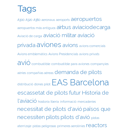
Tags
aeropuertos
A300
A320
A380
aeronaus
aeroports
airbus
aviaciodecarga
aeropuertos más antiguos
aviació militar
aviació
Aviació de carga
aviones
privada
avions
avions comercials
Avions emblemàtics
Avions Presidencials
avions privats
avió
combustible
combustible para aviones
companyies
demanda de pilots
aèries
compañías aéreas
EAS Barcelona
distribució
dones pilot
escassetat de pilots
futur
Historia de
l'aviació
hostoria Iberia
informació
mercaderies
necessitat de pilots d'avió
països que
necessiten pilots
pilots d'avió
pistas
reactors
aterrizaje
pistas peligrosas
primeres aerolínies