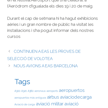
en el festival Aerosport que s’ha celebrat a
l’Aeròdrom d’Igualada els dies 19 i 20 de maig.
Durant el cap de setmana hi ha hagut exhibicions
aèries i un gran nombre de públic ha visitat les
instal·lacions i s’ha pogut informar dels nostres
cursos
CONTINUEN A EAS LES PROVES DE
SELECCIÓ DE VOLOTEA
NOUS AVIONS A EAS BARCELONA
Tags
aeropuertos
A300
A320
A380
aeronaus
aeroports
airbus
aviaciodecarga
aeropuertos más antiguos
aviació militar
aviació
Aviació de carga