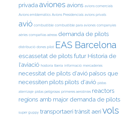
aviones
privada
avions
avions comercials
Avions emblemàtics
Avions Presidencials
avions privats
avió
combustible
combustible para aviones
companyies
demanda de pilots
aèries
compañías aéreas
EAS Barcelona
distribució
dones pilot
escassetat de pilots
futur
Historia de
l'aviació
hostoria Iberia
informació
mercaderies
necessitat de pilots d'avió
països que
necessiten pilots
pilots d'avió
pistas
reactors
aterrizaje
pistas peligrosas
primeres aerolínies
regions amb major demanda de pilots
vols
transportaeri
trànsit aeri
super guppy