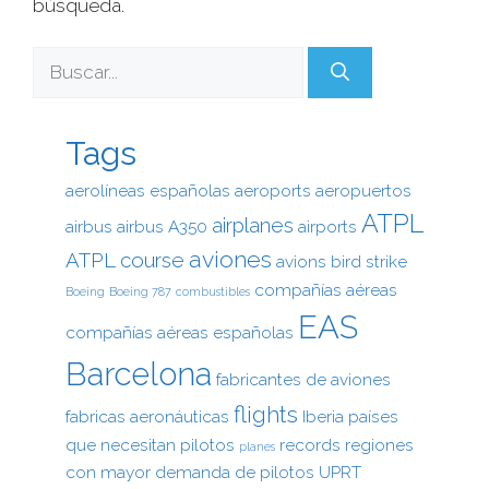
búsqueda.
Tags
aerolíneas españolas
aeroports
aeropuertos
ATPL
airplanes
airbus
airbus A350
airports
aviones
ATPL course
avions
bird strike
compañías aéreas
Boeing
Boeing 787
combustibles
EAS
compañías aéreas españolas
Barcelona
fabricantes de aviones
flights
fabricas aeronáuticas
Iberia
países
que necesitan pilotos
records
regiones
planes
con mayor demanda de pilotos
UPRT