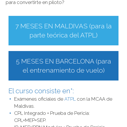
para convertirte en piloto?
7 MESES EN MALDIVAS (para la
parte teórica del ATPL)
5 MESES EN BARCELONA (para
el entrenamiento de vuelo)
El curso consiste en*:
Exámenes oficiales de
ATPL
con la MCAA de
Maldivas.
CPL Integrado + Prueba de Pericia:
CPL+MEP+SEP.