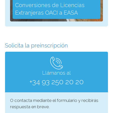
Conversiones de Licencias
Extranjeras OACI a EASA
R
Solicita la preinscripción
Llámanos al
+34 93 250 20 20
O contacta mediante el formulario y recibirás
respuesta en breve.