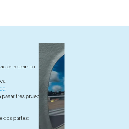
tación a examen
ica
ca
n pasar tres pruebas
e dos partes: