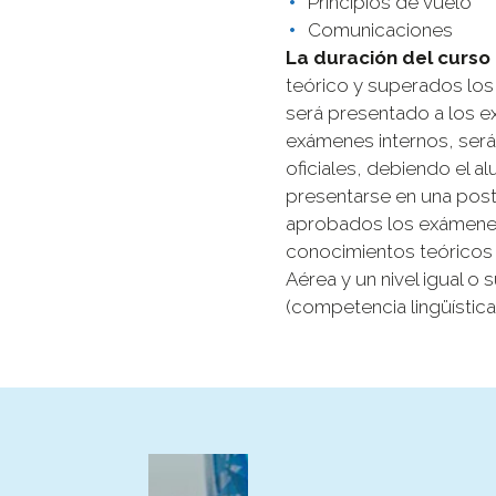
Principios de vuelo
Comunicaciones
La duración del curso
teórico y superados los
será presentado a los e
exámenes internos, ser
oficiales, debiendo el al
presentarse en una poster
aprobados los exámenes 
conocimientos teóricos 
Aérea y un nivel igual o 
(competencia lingüístic