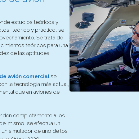
de estudios teóricos y
os, teórico y práctico, se
ovechamiento. Se trata de
ocimientos teóricos para una
dez de las aptitudes,
 de avión comercial
se
on la tecnología más actual,
mental que en aviones de
onden completamente a los
l del mismo, se efectúa un
n un simulador de uno de los
, el Airbus A320.