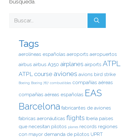
búsqueda.
Tags
aerolíneas españolas
aeroports
aeropuertos
ATPL
airplanes
airbus
airbus A350
airports
aviones
ATPL course
avions
bird strike
compañías aéreas
Boeing
Boeing 787
combustibles
EAS
compañías aéreas españolas
Barcelona
fabricantes de aviones
flights
fabricas aeronáuticas
Iberia
países
que necesitan pilotos
records
regiones
planes
con mayor demanda de pilotos
UPRT